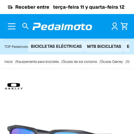
Ir para o conteúdo
Receber entre
terça-feira 11 y quarta-feira 12
Pr
BICICLETAS ELÉCTRICAS
MTB BICICLETAS
EQ
TOP Pedalmoto
Início
Equipamento para bicicleta
Óculos de sol ciclismo
Óculos Oakley
Oakl