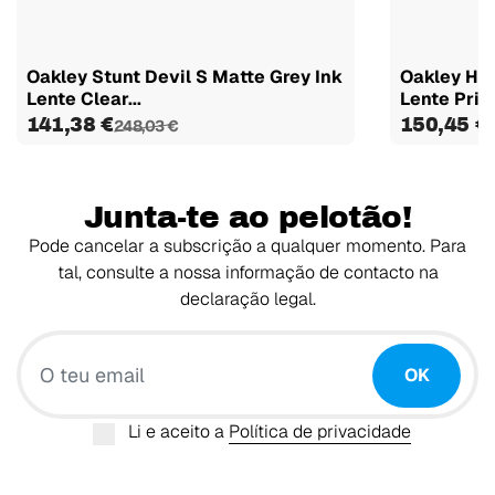
Oakley Stunt Devil S Matte Grey Ink
Oakley Ho
Lente Clear...
Lente Priz
141,38 €
150,45 €
248,03 €
Junta-te ao pelotão!
Pode cancelar a subscrição a qualquer momento. Para
tal, consulte a nossa informação de contacto na
declaração legal.
O teu email
OK
Li e aceito a
Política de privacidade