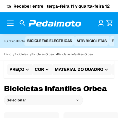
Ir para o conteúdo
Receber entre
terça-feira 11 y quarta-feira 12
Pr
BICICLETAS ELÉCTRICAS
MTB BICICLETAS
EQ
TOP Pedalmoto
Início
Bicicletas
Bicicletas Orbea
Bicicletas infantiles Orbea
PREÇO
COR
MATERIAL DO QUADRO
T
Bicicletas infantiles Orbea
Selecionar