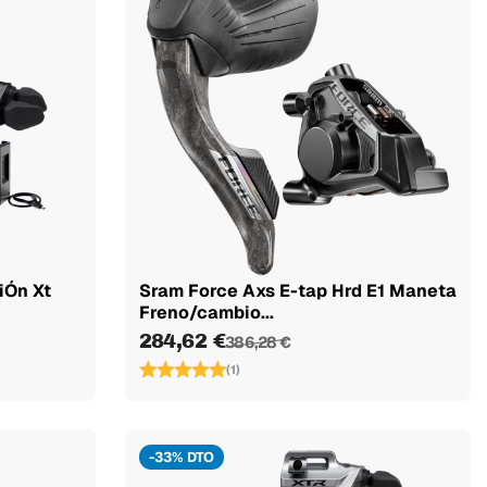
iÓn Xt
Sram Force Axs E-tap Hrd E1 Maneta
Freno/cambio...
284,62 €
386,28 €
(1)
-33% DTO