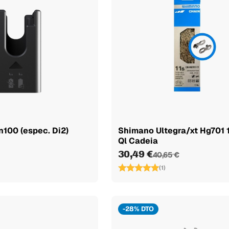
100 (espec. Di2)
Shimano Ultegra/xt Hg701 1
Ql Cadeia
30,49 €
40,65 €
(1)
-28% DTO