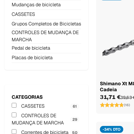
Mudanças de bicicleta
CASSETES
Grupos Completos de Bicicletas
CONTROLES DE MUDANÇA DE
MARCHA
Pedal de bicicleta
Placas de bicicleta
Shimano Xt M8
Cadeia
CATEGORIAS
31,71 €
39,63 
CASSETES
(16)
61
CONTROLES DE
29
MUDANÇA DE MARCHA
-34% DTO
Correntes de bicicleta
50