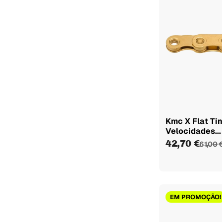
500 mm
1
600mm
1
800mm
1
900 mm
1
1000m m
1
1200 mm
1
1400m m
1
1600 mm
1
Kmc X Flat Ti
Velocidades...
52/39
1
42,70 €
61,00 
Delantero / Izquierdo
2
Traseira/Direita
2
54/41
1
170mm - 50/34D
2
EM PROMOÇÃO!
170mm - 52/36D
2