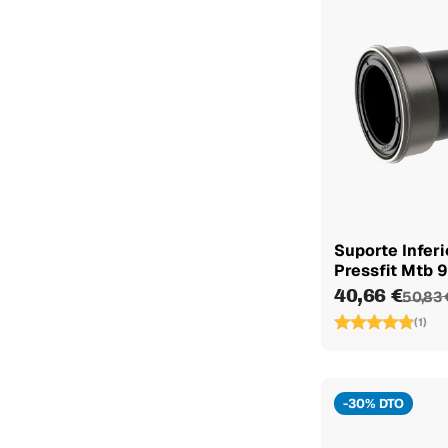
172 mm
1
175 mm
23
Hastes de conexão
1
172,5 mm
11-30
10
11/34
1
11-34
8
32
1
Suporte Infer
Pressfit Mtb
34
1
40,66 €
50,83 
Bielas 170mm 50/34
1
(1)
Bielas 172.5mm
1
50/34
300 mm
1
-30% DTO
400 mm
1