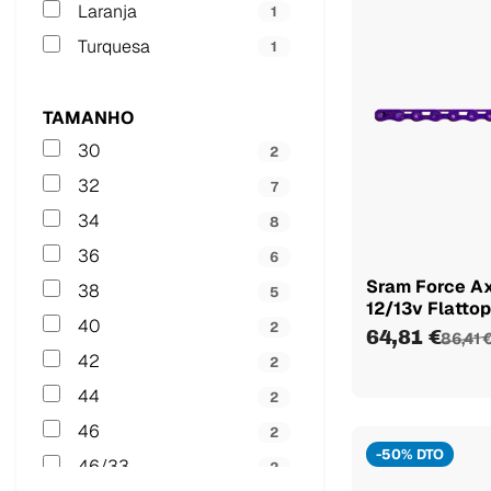
Laranja
1
Turquesa
1
TAMANHO
30
2
32
7
34
8
36
6
Sram Force Ax
38
5
12/13v Flattop.
40
2
64,81 €
86,41 
42
2
44
2
46
2
-50% DTO
46/33
2