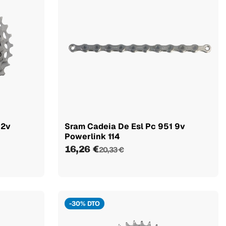
12v
Sram Cadeia De Esl Pc 951 9v
Powerlink 114
16,26 €
20,33 €
-30% DTO