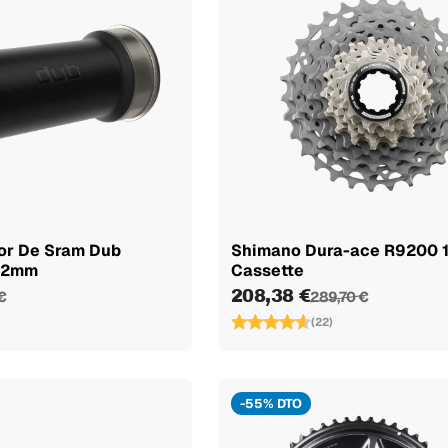
ior De Sram Dub
Shimano Dura-ace R9200 
 92mm
Cassette
208,38 €
€
289,70 €
(22)
-55% DTO