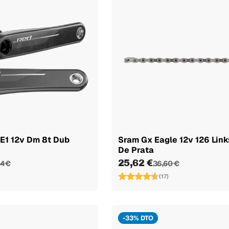
E1 12v Dm 8t Dub
Sram Gx Eagle 12v 126 Lin
De Prata
25,62 €
44 €
36,60 €
(17)
-33% DTO