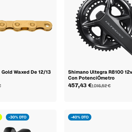
n Gold Waxed De 12/13
Shimano Ultegra R8100 12v
Con PotenciÓmetro
457,43 €
€
1 016,52 €
-30% DTO
-40% DTO