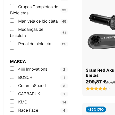
Grupos Completos de
33
Bicicletas
Manivela de bicicleta
45
Mudanças de
61
bicicleta
Pedal de bicicleta
25
Placas de bicicleta
27
TRANSMISSÃO
MARCA
10
ELETRÔNICA
4iiii Innovations
2
Sram Red Axs 
Bielas
BOSCH
1
299,87 €
457,
CeramicSpeed
2
(1)
GARBARUK
7
KMC
14
-25% DTO
Race Face
4