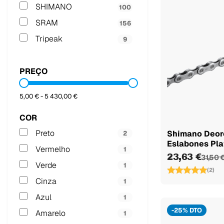
SHIMANO
100
SRAM
156
Tripeak
9
PREÇO
5,00 € - 5 430,00 €
COR
Preto
Shimano Deor
2
Eslabones Pl
Vermelho
1
23,63 €
31,50 
Verde
1
(2)
Cinza
1
Azul
1
-25% DTO
Amarelo
1