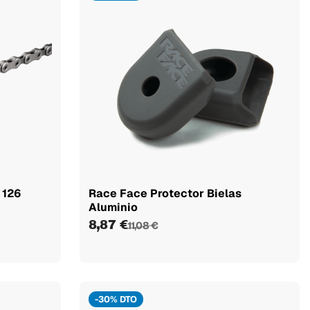
 126
Race Face Protector Bielas
Aluminio
8,87 €
11,08 €
-30% DTO