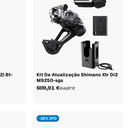
2) Bt-
Kit De Atualização Shimano Xtr Di2
M9250-sgs
609,91 €
914,87 €
-25% DTO