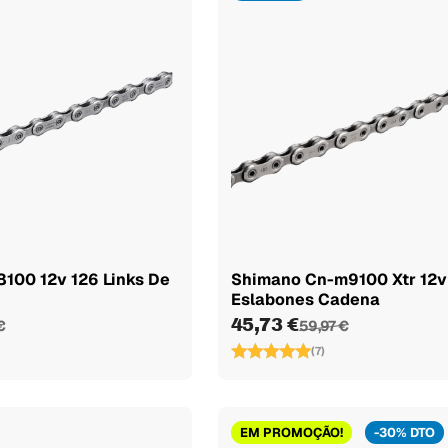
100 12v 126 Links De
Shimano Cn-m9100 Xtr 12v
Eslabones Cadena
45,73 €
€
59,97 €
(7)
EM PROMOÇÃO!
-30% DTO