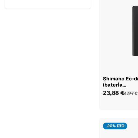
48/35
3
50/37
3
11/28
1
11/30
1
11/32
1
Hastes de conexão
3
170mm
Hastes de conexão
3
175mm
Shimano Ec-dn
(baterÍa...
150 mm
1
23,88 €
47,77 €
160 mm
11
165 mm
24
167.5mm
1
170 mm
-20% DTO
35
172,5 mm
19