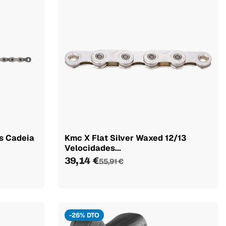
ks Cadeia
Kmc X Flat Silver Waxed 12/13
Velocidades...
39,14 €
55,91 €
-26% DTO