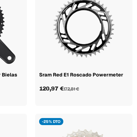
 Bielas
Sram Red E1 Roscado Powermeter
120,97 €
172,81 €
-25% DTO