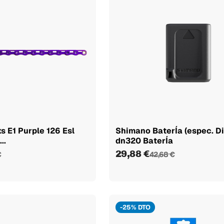
s E1 Purple 126 Esl
Shimano BaterÍa (espec. Di
..
dn320 BaterÍa
29,88 €
€
42,68 €
-25% DTO