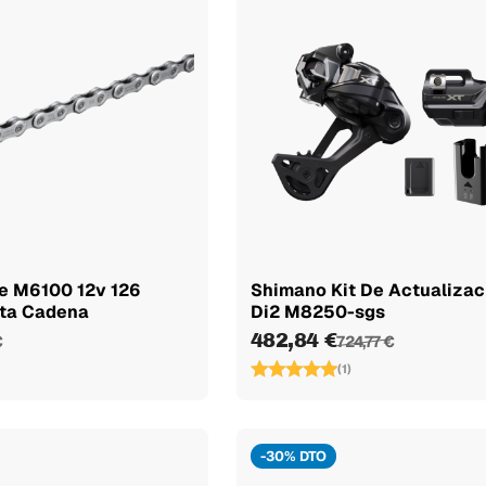
e M6100 12v 126
Shimano Kit De Actualizac
ata Cadena
Di2 M8250-sgs
482,84 €
€
724,77 €
(1)
-30% DTO