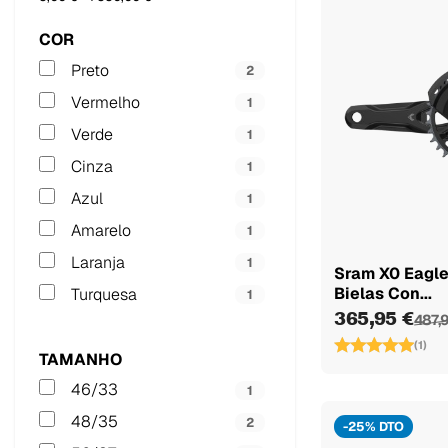
COR
Preto
2
Vermelho
1
Verde
1
Cinza
1
Azul
1
Amarelo
1
Laranja
1
Sram X0 Eagle
Bielas Con...
Turquesa
1
365,95 €
487,
(1)
TAMANHO
46/33
1
48/35
2
-25% DTO