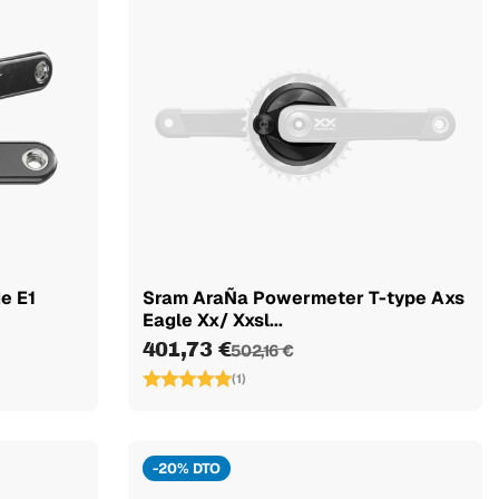
e E1
Sram AraÑa Powermeter T-type Axs
Eagle Xx/ Xxsl...
401,73 €
502,16 €
(1)
-20% DTO