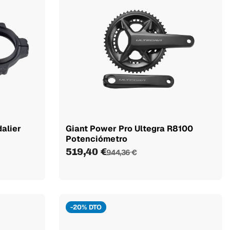
dalier
Giant Power Pro Ultegra R8100
Potenciómetro
519,40 €
944,36 €
-20% DTO