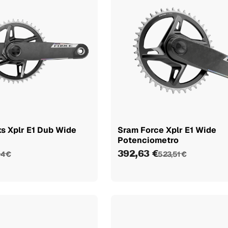
s Xplr E1 Dub Wide
Sram Force Xplr E1 Wide
Potenciometro
392,63 €
04 €
523,51 €