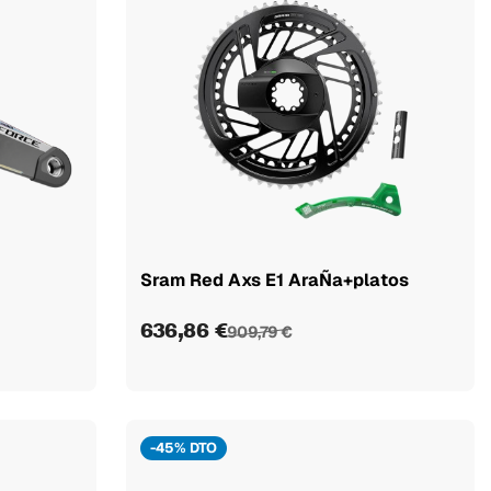
Sram Red Axs E1 AraÑa+platos
636,86 €
909,79 €
-45% DTO