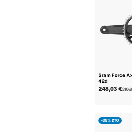
Sram Force Ax
42d
248,03 €
310,
-35% DTO