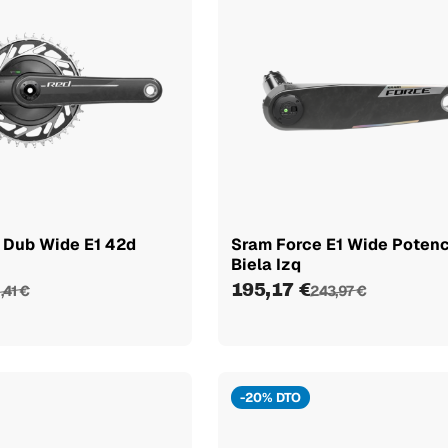
 Dub Wide E1 42d
Sram Force E1 Wide Poten
Biela Izq
195,17 €
,41 €
243,97 €
-20% DTO