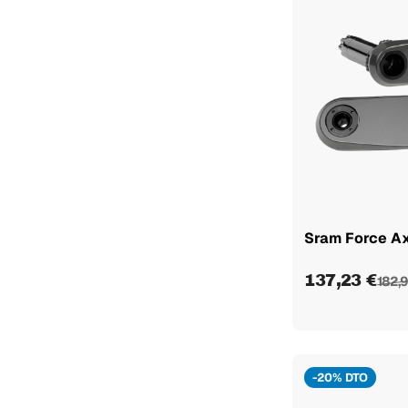
165mm 50x34
1
165mm 52x36
1
170mm 50x34
1
170mm 52x36
1
172.5mm 50x34
1
172.5mm 52x36
1
165mm - 50/34D
1
Sram Force Ax
137,23 €
182,9
-20% DTO