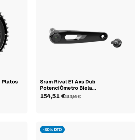
 Platos
Sram Rival E1 Axs Dub
PotenciÓmetro Biela...
154,51 €
193,14 €
-30% DTO