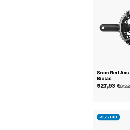
Sram Red Axs
Bielas
527,93 €
812,2
-25% DTO