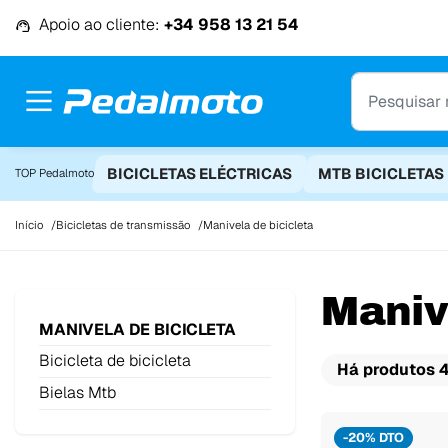
Ir para o conteúdo
Apoio ao cliente:
+34 958 13 21 54
BICICLETAS ELÉCTRICAS
MTB BICICLETAS
TOP Pedalmoto
Início
Bicicletas de transmissão
Manivela de bicicleta
Maniv
MANIVELA DE BICICLETA
Bicicleta de bicicleta
Há produtos 4
Bielas Mtb
-20% DTO