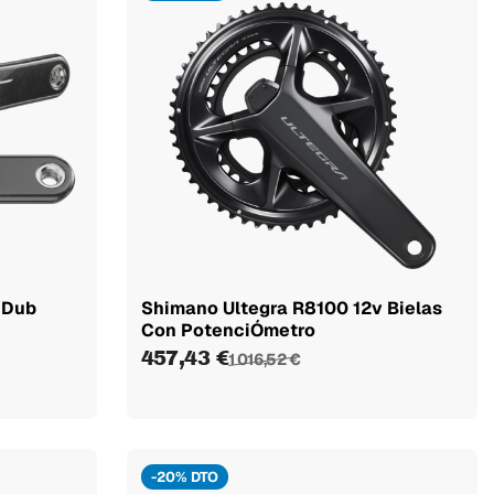
 Dub
Shimano Ultegra R8100 12v Bielas
Con PotenciÓmetro
457,43 €
1 016,52 €
-20% DTO