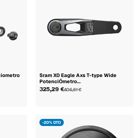
ciometro
Sram X0 Eagle Axs T-type Wide
PotenciÓmetro...
325,29 €
406,61 €
-20% DTO