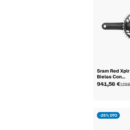
Sram Red Xplr
Bielas Con...
941,56 €
1 255
-25% DTO