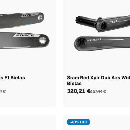
s E1 Bielas
Sram Red Xplr Dub Axs Wid
Bielas
320,21 €
7 €
457,44 €
-40% DTO