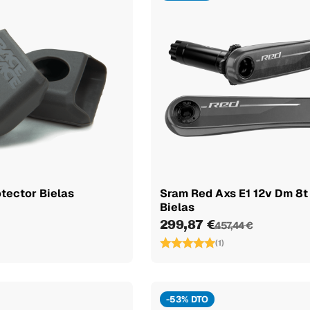
tector Bielas
Sram Red Axs E1 12v Dm 8t
Bielas
299,87 €
457,44 €
(1)
-53% DTO