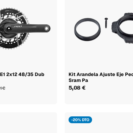
 E1 2x12 48/35 Dub
Kit Arandela Ajuste Eje Pe
Sram Pa
5,08 €
1 €
-20% DTO