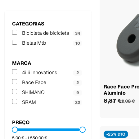
CATEGORIAS
Bicicleta de bicicleta
34
Bielas Mtb
10
MARCA
4iiii Innovations
2
Race Face
2
Race Face Pro
SHIMANO
Aluminio
9
8,87 €
11,08 €
SRAM
32
PREÇO
-25% DTO
5,00 € - 1 550,00 €