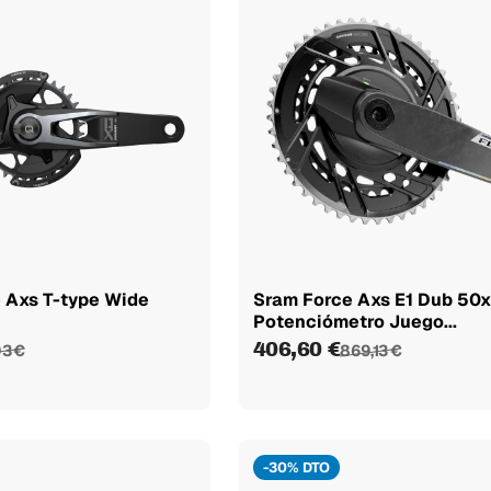
 Axs T-type Wide
Sram Force Axs E1 Dub 50
Potenciómetro Juego...
406,60 €
93 €
869,13 €
-30% DTO