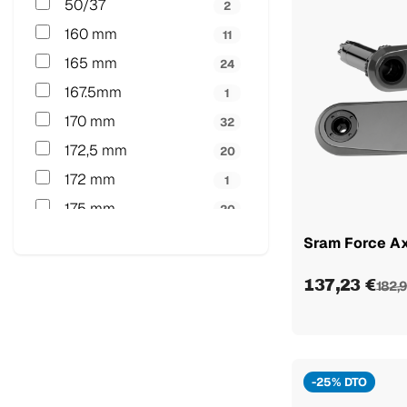
50/37
2
160 mm
11
165 mm
24
167.5mm
1
170 mm
32
172,5 mm
20
172 mm
1
175 mm
20
52/39
1
Sram Force Ax
54/41
1
137,23 €
182,9
170mm - 50/34D
2
170mm - 52/36D
2
172.5mm - 50/34D
2
172.5mm - 52/36D
-25% DTO
2