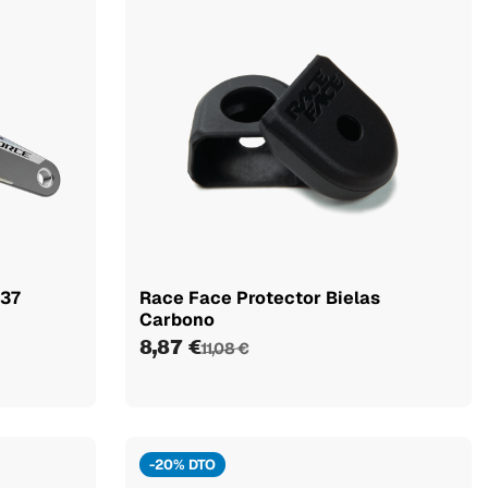
x37
Race Face Protector Bielas
Carbono
8,87 €
11,08 €
-20% DTO