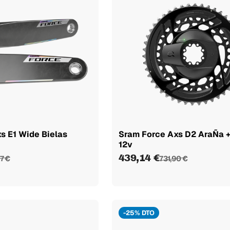
s E1 Wide Bielas
Sram Force Axs D2 AraÑa +
12v
439,14 €
7 €
731,90 €
-25% DTO