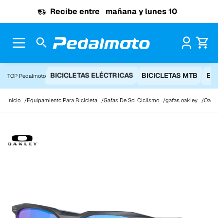
Ir al contenido
Recibe entre
mañana y lunes 10
Pr
BICICLETAS ELÉCTRICAS
BICICLETAS MTB
EQ
TOP Pedalmoto
Inicio
Equipamiento Para Bicicleta
Gafas De Sol Ciclismo
gafas oakley
Oakle