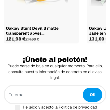
Oakley Stunt Devil S matte
Oakley Lit
transparent abyss...
Jade lente.
121,98 €
131,00 €
214,00 €
¡Únete al pelotón!
Puede darse de baja en cualquier momento. Para ello,
consulte nuestra información de contacto en el aviso
legal.
Tu email
OK
He leído y acepto la
Política de privacidad