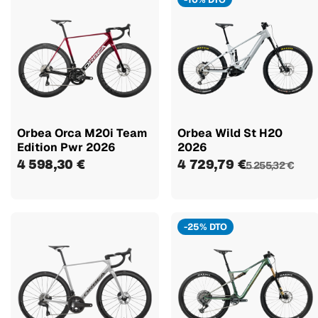
Orbea Orca M20i Team
Orbea Wild St H20
Edition Pwr 2026
2026
4 598,30 €
4 729,79 €
5 255,32 €
-25% DTO