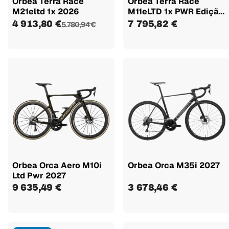
Orbea Terra Race
Orbea Terra Race
M21eltd 1x 2026
M11eLTD 1x PWR Edição
Pedalmoto
4 913,80 €
7 795,82 €
5 780,94 €
Orbea Orca Aero M10i
Orbea Orca M35i 2027
Ltd Pwr 2027
9 635,49 €
3 678,46 €