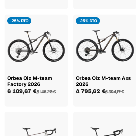
-25% DTO
-25% DTO
Orbea Oiz M-team
Orbea Oiz M-team Axs
Factory 2026
2026
6 109,67 €
4 795,62 €
8 146,23 €
6 394,17 €