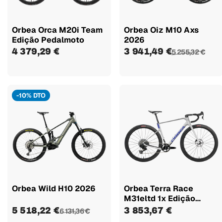
Orbea Orca M20i Team
Orbea Oiz M10 Axs
Edição Pedalmoto
2026
4 379,29 €
3 941,49 €
5 255,32 €
-10% DTO
Orbea Wild H10 2026
Orbea Terra Race
M31eltd 1x Edição
Pedalmoto
5 518,22 €
3 853,67 €
6 131,36 €