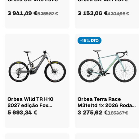
3 941,49 €
3 153,06 €
5 255,32 €
4 204,08 €
-15% DTO
Orbea Wild TR H10
Orbea Terra Race
2027 edição Fox
M31eltd 1x 2026 Rodas
Kashima
Oquo...
5 693,34 €
3 275,62 €
3 853,67 €