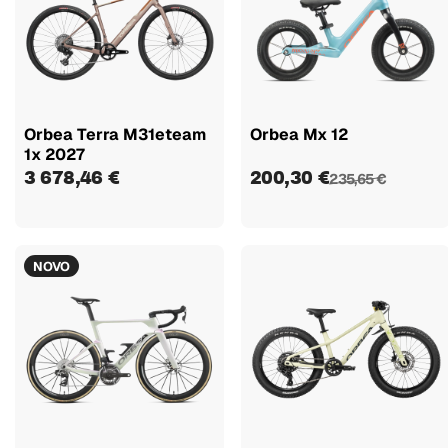
Orbea Terra M31eteam
Orbea Mx 12
1x 2027
3 678,46 €
200,30 €
235,65 €
NOVO