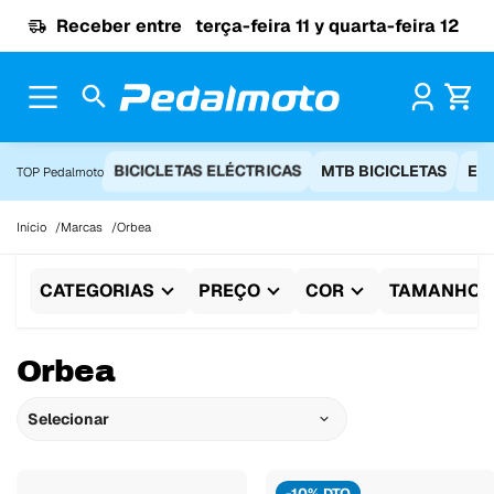
Ir para o conteúdo
Receber entre
terça-feira 11 y quarta-feira 12
Pr
BICICLETAS ELÉCTRICAS
MTB BICICLETAS
EQ
TOP Pedalmoto
Início
Marcas
Orbea
CATEGORIAS
PREÇO
COR
TAMANHO
Orbea
Selecionar
-10% DTO