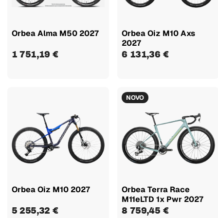
Orbea Alma M50 2027
Orbea Oiz M10 Axs
2027
1 751,19 €
6 131,36 €
NOVO
Orbea Oiz M10 2027
Orbea Terra Race
M11eLTD 1x Pwr 2027
5 255,32 €
8 759,45 €