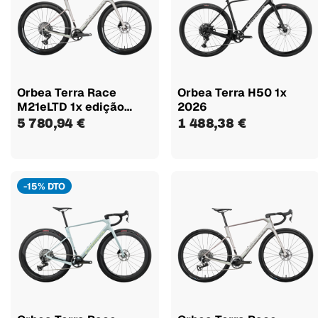
Orbea Terra Race
Orbea Terra H50 1x
M21eLTD 1x edição
2026
Pedalmoto
5 780,94 €
1 488,38 €
-15% DTO