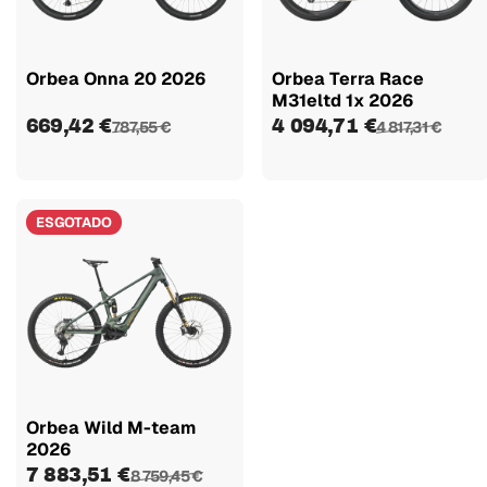
Orbea Onna 20 2026
Orbea Terra Race
M31eltd 1x 2026
669,42 €
4 094,71 €
787,55 €
4 817,31 €
ESGOTADO
Orbea Wild M-team
2026
7 883,51 €
8 759,45 €