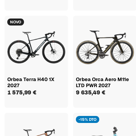
NOVO
Orbea Terra H40 1X
Orbea Orca Aero M11e
2027
LTD PWR 2027
1 575,99 €
9 635,49 €
-15% DTO