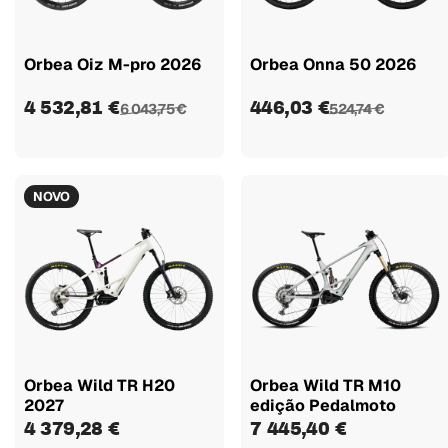
Orbea Oiz M-pro 2026
Orbea Onna 50 2026
4 532,81 €
446,03 €
6 043,75 €
524,74 €
NOVO
Orbea Wild TR H20
Orbea Wild TR M10
2027
edição Pedalmoto
4 379,28 €
7 445,40 €