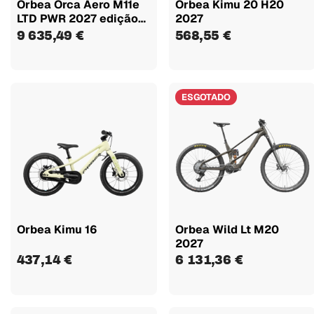
Orbea Orca Aero M11e
Orbea Kimu 20 H20
LTD PWR 2027 edição
2027
Pedalmoto
9 635,49 €
568,55 €
ESGOTADO
Orbea Kimu 16
Orbea Wild Lt M20
2027
437,14 €
6 131,36 €