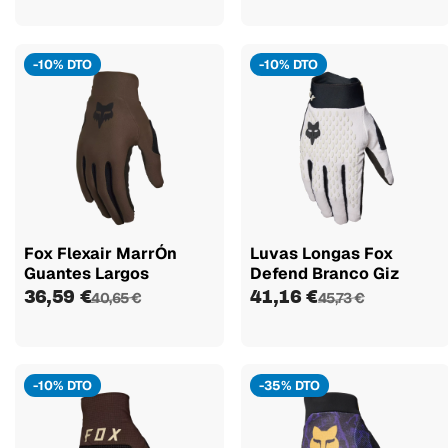
-10% DTO
-10% DTO
Fox Flexair MarrÓn
Luvas Longas Fox
Guantes Largos
Defend Branco Giz
36,59 €
41,16 €
40,65 €
45,73 €
-10% DTO
-35% DTO