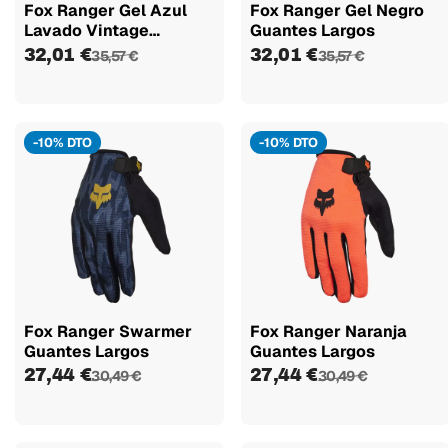
Fox Ranger Gel Azul
Fox Ranger Gel Negro
Lavado Vintage
Guantes Largos
Guantes Largos
32,01 €
32,01 €
35,57 €
35,57 €
-10% DTO
-10% DTO
Fox Ranger Swarmer
Fox Ranger Naranja
Guantes Largos
Guantes Largos
27,44 €
27,44 €
30,49 €
30,49 €