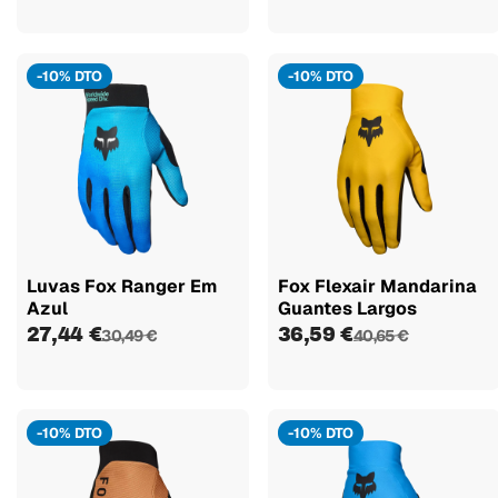
-10% DTO
-10% DTO
Luvas Fox Ranger Em
Fox Flexair Mandarina
Azul
Guantes Largos
27,44 €
36,59 €
30,49 €
40,65 €
-10% DTO
-10% DTO