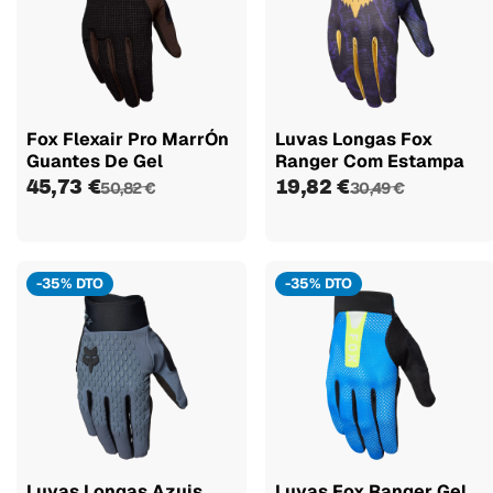
Fox Flexair Pro MarrÓn
Luvas Longas Fox
Guantes De Gel
Ranger Com Estampa
45,73 €
19,82 €
50,82 €
30,49 €
-35% DTO
-35% DTO
Luvas Longas Azuis
Luvas Fox Ranger Gel