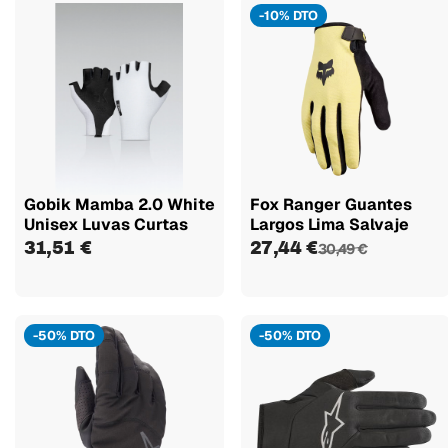
-10% DTO
Gobik Mamba 2.0 White
Fox Ranger Guantes
Unisex Luvas Curtas
Largos Lima Salvaje
31,51 €
27,44 €
30,49 €
-50% DTO
-50% DTO