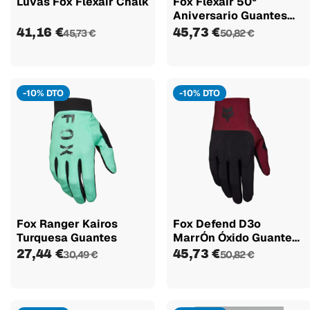
Luvas Fox Flexair Chalk
Fox Flexair 50º
Aniversario Guantes
Largos
41,16 €
45,73 €
45,73 €
50,82 €
-10% DTO
-10% DTO
Fox Ranger Kairos
Fox Defend D3o
Turquesa Guantes
MarrÓn Óxido Guantes
Largos
27,44 €
45,73 €
30,49 €
50,82 €