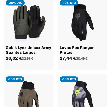
-20% DTO
-10% DTO
Gobik Lynx Unisex Army
Luvas Fox Ranger
Guantes Largos
Pretas
26,02 €
27,44 €
32,53 €
30,49 €
-10% DTO
-10% DTO