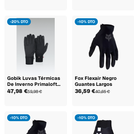
-20% DTO
-10% DTO
Gobik Luvas Térmicas
Fox Flexair Negro
De Inverno Primaloft
Guantes Largos
Nuuk...
47,98 €
36,59 €
59,98 €
40,65 €
-10% DTO
-10% DTO