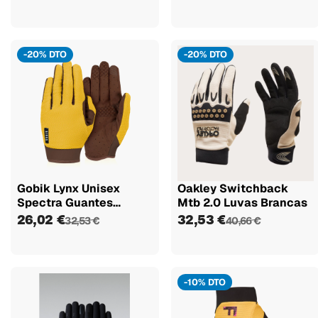
-20% DTO
-20% DTO
Gobik Lynx Unisex
Oakley Switchback
Spectra Guantes
Mtb 2.0 Luvas Brancas
Largos
26,02 €
32,53 €
32,53 €
40,66 €
-10% DTO