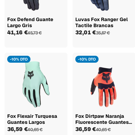
Fox Defend Guante
Luvas Fox Ranger Gel
Largo Gris
Tactile Brancas
41,16 €
32,01 €
45,73 €
35,57 €
-10% DTO
-10% DTO
Fox Flexair Turquesa
Fox Dirtpaw Naranja
Guantes Largos
Fluorescente Guantes
Largos
36,59 €
36,59 €
40,65 €
40,65 €