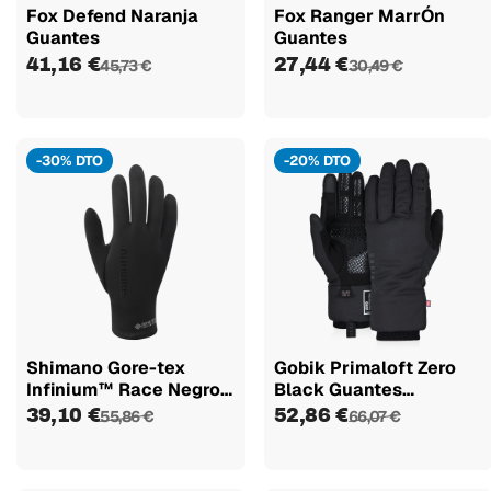
Fox Defend Naranja
Fox Ranger MarrÓn
Guantes
Guantes
41,16 €
27,44 €
45,73 €
30,49 €
-30% DTO
-20% DTO
Shimano Gore-tex
Gobik Primaloft Zero
Infinium™ Race Negro
Black Guantes
Guantes...
TÉrmicos...
39,10 €
52,86 €
55,86 €
66,07 €