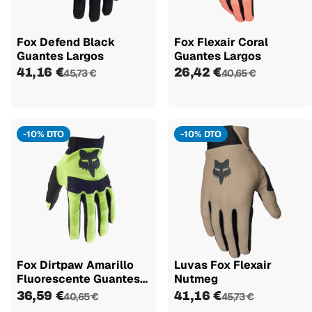
Fox Defend Black
Fox Flexair Coral
Guantes Largos
Guantes Largos
41,16 €
26,42 €
45,73 €
40,65 €
-10% DTO
-10% DTO
Fox Dirtpaw Amarillo
Luvas Fox Flexair
Fluorescente Guantes
Nutmeg
Largos
36,59 €
41,16 €
40,65 €
45,73 €