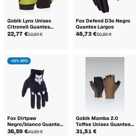
Gobik Lynx Unisex
Fox Defend D3o Negro
Citronell Guantes
Guantes Largos
Largos
22,77 €
45,73 €
32,53 €
50,82 €
-10% DTO
Fox Dirtpaw
Gobik Mamba 2.0
Negro/blanco Guantes
Toffee Unisex Guantes
Largos
Cortos
36,59 €
31,51 €
40,65 €