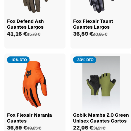
Fox Defend Ash
Fox Flexair Taunt
Guantes Largos
Guantes Largos
41,16 €
36,59 €
45,73 €
40,65 €
-10% DTO
-30% DTO
Fox Flexair Naranja
Gobik Mamba 2.0 Green
Guantes
Unisex Guantes Cortos
36,59 €
22,06 €
40,65 €
31,51 €