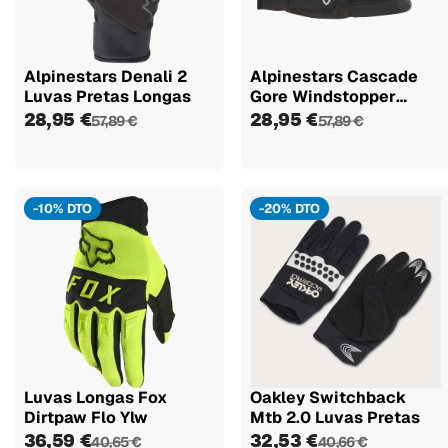
Alpinestars Denali 2
Alpinestars Cascade
Luvas Pretas Longas
Gore Windstopper
Luvas...
28,95 €
28,95 €
57,89 €
57,89 €
-10% DTO
-20% DTO
Luvas Longas Fox
Oakley Switchback
Dirtpaw Flo Ylw
Mtb 2.0 Luvas Pretas
36,59 €
32,53 €
40,65 €
40,66 €