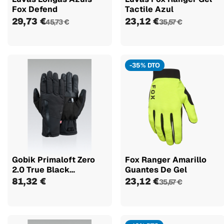
Fox Defend
Tactile Azul
29,73 €
23,12 €
45,73 €
35,57 €
-35% DTO
Gobik Primaloft Zero
Fox Ranger Amarillo
2.0 True Black
Guantes De Gel
Guantes...
81,32 €
23,12 €
35,57 €