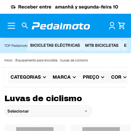
Ir para o conteúdo
Receber entre
amanhã y segunda-feira 10
Pr
BICICLETAS ELÉCTRICAS
MTB BICICLETAS
EQ
TOP Pedalmoto
Início
Equipamento para bicicleta
Luvas de ciclismo
CATEGORIAS
MARCA
PREÇO
COR
Luvas de ciclismo
Selecionar