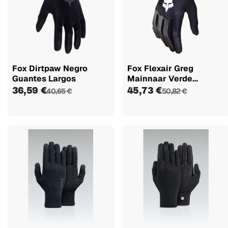
Fox Dirtpaw Negro
Fox Flexair Greg
Guantes Largos
Mainnaar Verde
Camuflaje...
36,59 €
45,73 €
40,65 €
50,82 €