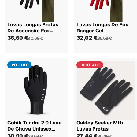
Luvas Longas Pretas
Luvas Longas De Fox
De Ascensão Fox
Ranger Gel
Flexair
36,60 €
32,02 €
40,66 €
35,58 €
-20% DTO
ESGOTADO
Gobik Tundra 2.0 Luva
Oakley Seeker Mtb
De Chuva Unissex
Luvas Pretas
Preta
30,90 €
27,44 €
38,63 €
30,49 €