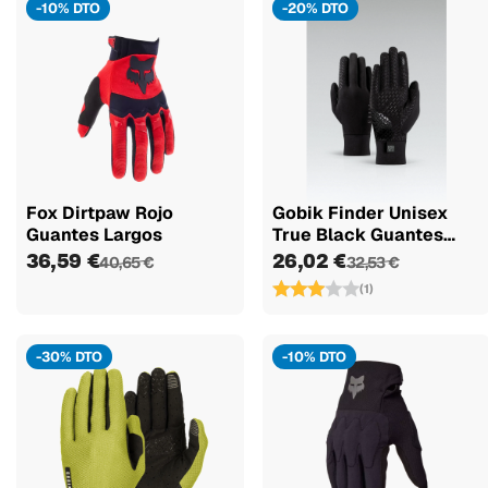
-10% DTO
-20% DTO
Fox Dirtpaw Rojo
Gobik Finder Unisex
Guantes Largos
True Black Guantes
TÉrmicos...
36,59 €
26,02 €
40,65 €
32,53 €
(1)
-30% DTO
-10% DTO