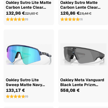
Oakley Sutro Lite Matte
Oakley Sutro Matte
Carbon Lente Clear...
Carbon Lente Clear...
132,96 €
126,86 €
221,60 €
211,44 €
(1)
(1)
Oakley Sutro Lite
Oakley Meta Vanguard
Sweep Matte Navy
Black Lente Prizm
Lente Prizm...
Black...
133,17 €
558,08 €
(1)