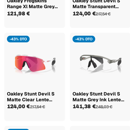
Oakley Frogskins
Oakley Stunt Devil S
Range Xl Matte Grey
Matte Transparent
Smoke/grey...
Abyss...
121,98 €
124,00 €
217,54 €
-43% DTO
-43% DTO
Oakley Stunt Devil S
Oakley Stunt Devil S
Matte Clear Lente
Matte Grey Ink Lente
Prizm...
Clear...
124,00 €
141,38 €
217,54 €
248,03 €