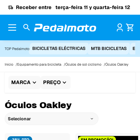
Ir para o conteúdo
Receber entre
terça-feira 11 y quarta-feira 12
Pr
BICICLETAS ELÉCTRICAS
MTB BICICLETAS
EQ
TOP Pedalmoto
Início
Equipamento para bicicleta
Óculos de sol ciclismo
Óculos Oakley
MARCA
PREÇO
Óculos Oakley
Selecionar
-38% DTO
EM PROMOÇÃO!