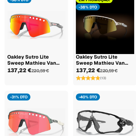
-38% DTO
Oakley Sutro Lite
Oakley Sutro Lite
Sweep Mathieu Van
Sweep Mathieu Van
Der Poel...
Der Poel...
137,22 €
137,22 €
220,59 €
220,59 €
(13)
-31% DTO
-40% DTO