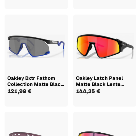
Oakley Bxtr Fathom
Oakley Latch Panel
Collection Matte Black
Matte Black Lente
Lente...
Prizm Ruby...
121,98 €
144,35 €