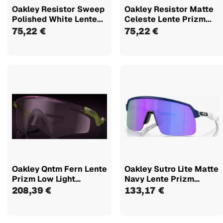
Oakley Resistor Sweep
Oakley Resistor Matte
Polished White Lente...
Celeste Lente Prizm...
75,22 €
75,22 €
Oakley Qntm Fern Lente
Oakley Sutro Lite Matte
Prizm Low Light
Navy Lente Prizm
948106
Violet...
208,39 €
133,17 €