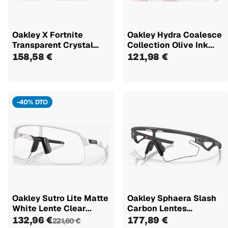
Oakley X Fortnite
Oakley Hydra Coalesce
Transparent Crystal
Collection Olive Ink...
Blue...
158,58 €
121,98 €
-40% DTO
Oakley Sutro Lite Matte
Oakley Sphaera Slash
White Lente Clear...
Carbon Lentes
Fotocrômicas...
132,96 €
177,89 €
221,60 €