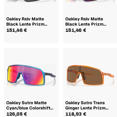
Oakley Rslv Matte
Oakley Rslv Matte
Black Lente Prizm
Black Lente Prizm
Black...
Road...
151,46 €
151,46 €
Oakley Sutro Matte
Oakley Sutro Trans
Cyan/blue Colorshift
Ginger Lente Prizm
Lente...
Bronze...
126,05 €
118,93 €