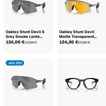
Oakley Stunt Devil S
Oakley Stunt Devil
Grey Smoke Lente
Matte Transparent
Prizm...
Abyss...
124,00 €
124,00 €
217,54 €
217,54 €
-43% DTO