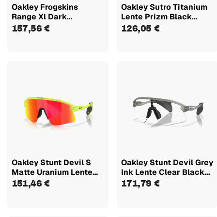
Oakley Frogskins
Oakley Sutro Titanium
Range Xl Dark
Lente Prizm Black...
Brush/olive Ink...
157,56 €
126,05 €
Oakley Stunt Devil S
Oakley Stunt Devil Grey
Matte Uranium Lente
Ink Lente Clear Black...
Prizm...
151,46 €
171,79 €