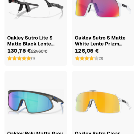
Oakley Sutro Lite S
Oakley Sutro S Matte
Matte Black Lente
White Lente Prizm
Clear...
Road...
130,75 €
126,05 €
221,60 €
(1)
(3)
Oakley Rslv Matte Grey
Oakley Sutro Clear