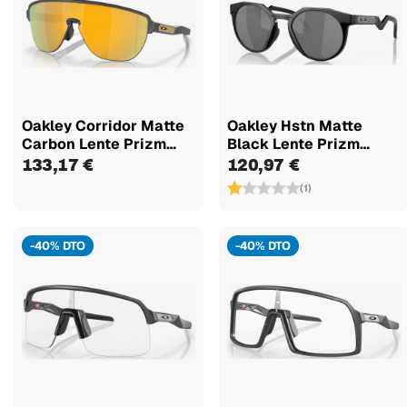
Oakley Corridor Matte
Oakley Hstn Matte
Carbon Lente Prizm
Black Lente Prizm
24k...
Black...
133,17 €
120,97 €
(1)
-40% DTO
-40% DTO