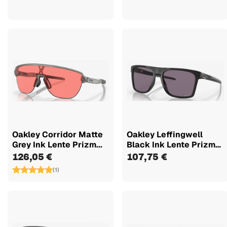
Oakley Corridor Matte
Oakley Leffingwell
Grey Ink Lente Prizm...
Black Ink Lente Prizm
Grey...
126,05 €
107,75 €
(1)