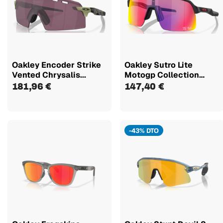
Oakley Encoder Strike
Oakley Sutro Lite
Vented Chrysalis...
Motogp Collection
Matte Black...
181,96 €
147,40 €
-43% DTO