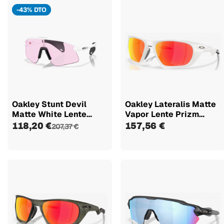
-43% DTO
Oakley Stunt Devil
Oakley Lateralis Matte
Matte White Lente
Vapor Lente Prizm
Prizm Low...
Ruby...
118,20 €
157,56 €
207,37 €