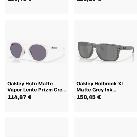
Oakley Hstn Matte
Oakley Holbrook Xl
Vapor Lente Prizm Grey
Matte Grey Ink
924218
Fingerprint...
114,87 €
150,45 €