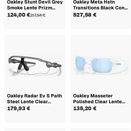
Oakley Stunt Devil Grey
Oakley Meta Hstn
Smoke Lente Prizm
Transitions Black Con
Black...
Lentes...
124,00 €
527,58 €
217,54 €
Oakley Radar Ev S Path
Oakley Masseter
Steel Lente Clear...
Polished Clear Lente
Prizm Deep...
179,93 €
135,20 €