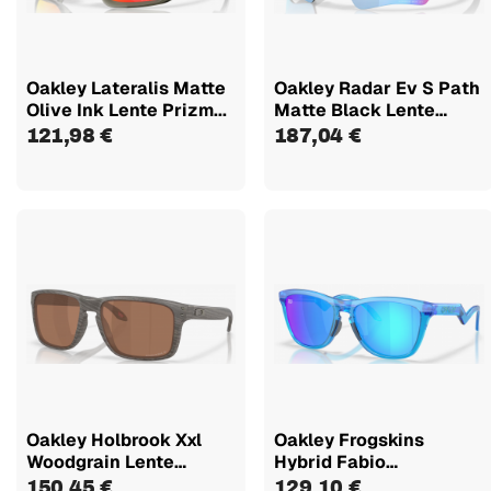
Oakley Lateralis Matte
Oakley Radar Ev S Path
Olive Ink Lente Prizm...
Matte Black Lente
Prizm...
121,98 €
187,04 €
Oakley Holbrook Xxl
Oakley Frogskins
Woodgrain Lente
Hybrid Fabio
Prizm...
Quartararo...
150,45 €
129,10 €