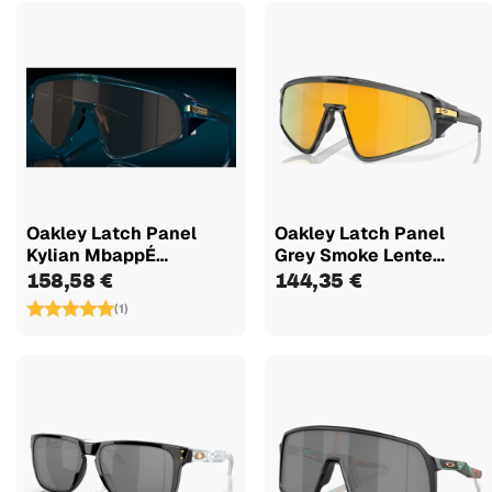
Oakley Latch Panel
Oakley Latch Panel
Kylian MbappÉ
Grey Smoke Lente
Transparent...
Prizm 24k...
158,58 €
144,35 €
(1)