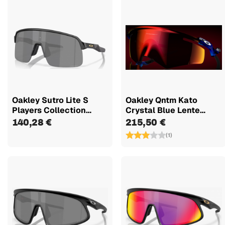
Oakley Sutro Lite S
Oakley Qntm Kato
Players Collection
Crystal Blue Lente
Matte...
Prizm Ruby...
140,28 €
215,50 €
(1)