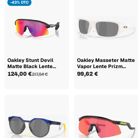
-43% DTO
Oakley Stunt Devil
Oakley Masseter Matte
Matte Black Lente
Vapor Lente Prizm
Prizm Road...
Black...
124,00 €
99,62 €
217,54 €