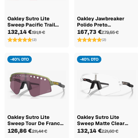
Oakley Sutro Lite
Oakley Jawbreaker
Sweep Pacific Trail...
Polido Preto
Fotocromórmico...
132,14 €
167,73 €
191,11 €
279,55 €
(2)
(2)
-40% DTO
-40% DTO
Oakley Sutro Lite
Oakley Sutro Lite
Sweep Tour De France
Sweep Matte Clear
2026...
Lente...
126,86 €
132,14 €
211,44 €
221,60 €