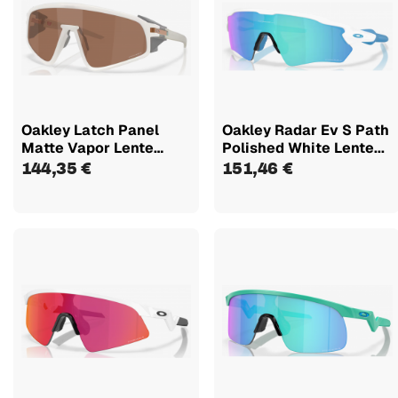
Oakley Latch Panel
Oakley Radar Ev S Path
Matte Vapor Lente
Polished White Lente...
Prizm...
144,35 €
151,46 €