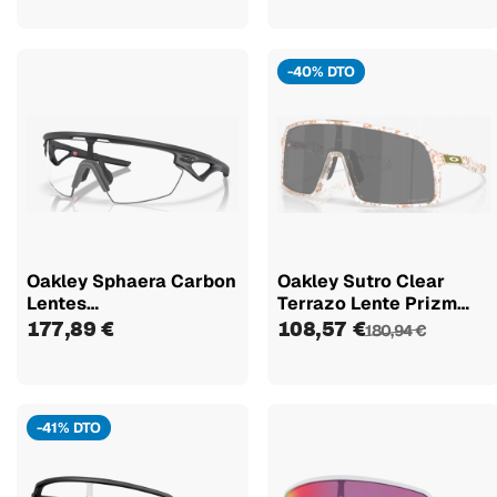
-40% DTO
Oakley Sphaera Carbon
Oakley Sutro Clear
Lentes
Terrazo Lente Prizm
Fotocromáticas...
Black...
177,89 €
108,57 €
180,94 €
-41% DTO