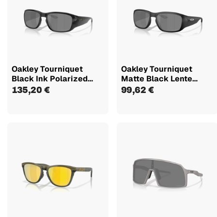
Oakley Tourniquet
Oakley Tourniquet
Black Ink Polarized
Matte Black Lente
Lente...
Prizm Black...
135,20 €
99,62 €