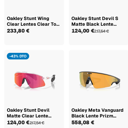
Oakley Stunt Wing
Oakley Stunt Devil S
Clear Lentes Clear To
Matte Black Lente
Black...
Prizm...
233,80 €
124,00 €
217,54 €
-43% DTO
Oakley Stunt Devil
Oakley Meta Vanguard
Matte Clear Lente
Black Lente Prizm
Prizm...
24k...
124,00 €
558,08 €
217,54 €