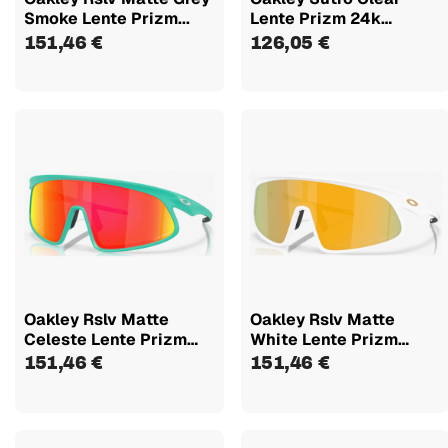
Smoke Lente Prizm...
Lente Prizm 24k
9406b5
151,46 €
126,05 €
Oakley Rslv Matte
Oakley Rslv Matte
Celeste Lente Prizm
White Lente Prizm
Ruby 948405
24k...
151,46 €
151,46 €