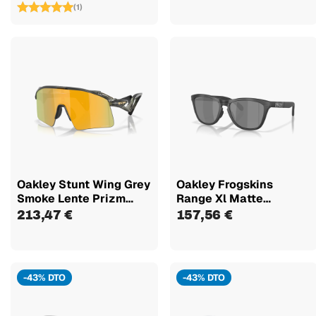
(1)
Oakley Stunt Wing Grey
Oakley Frogskins
Smoke Lente Prizm
Range Xl Matte
24k...
Tortoise Grey...
213,47 €
157,56 €
-43% DTO
-43% DTO