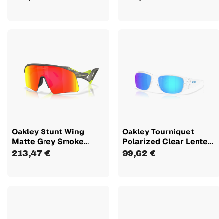
Oakley Stunt Wing
Oakley Tourniquet
Matte Grey Smoke
Polarized Clear Lente
Lente Prizm...
Prizm...
213,47 €
99,62 €