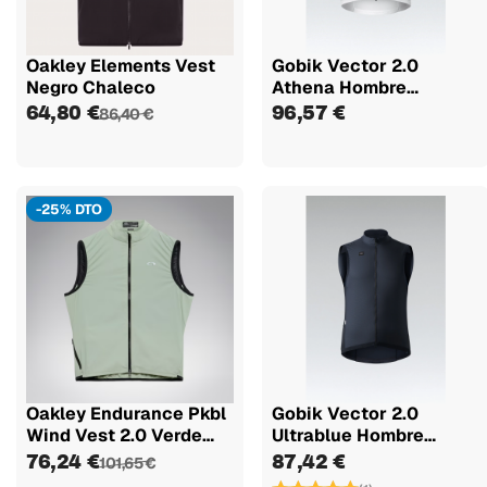
Oakley Elements Vest
Gobik Vector 2.0
Negro Chaleco
Athena Hombre
Chaleco
64,80 €
96,57 €
86,40 €
-25% DTO
Oakley Endurance Pkbl
Gobik Vector 2.0
Wind Vest 2.0 Verde
Ultrablue Hombre
Colete
Chaleco
76,24 €
87,42 €
101,65 €