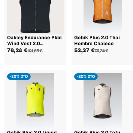
Oakley Endurance Pkbl
Gobik Plus 2.0 Thai
Wind Vest 2.0
Hombre Chaleco
Chaleco...
76,24 €
53,37 €
101,65 €
76,24 €
-30% DTO
-20% DTO
Gobik Plus 2.0 Liquid
Gobik Plus 2.0 Tofu