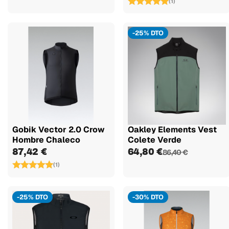
(1)
-25% DTO
Gobik Vector 2.0 Crow
Oakley Elements Vest
Hombre Chaleco
Colete Verde
87,42 €
64,80 €
86,40 €
(1)
-25% DTO
-30% DTO