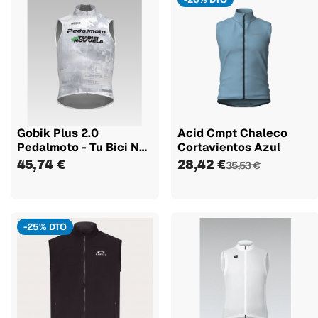
Gobik Plus 2.0
Acid Cmpt Chaleco
Pedalmoto - Tu Bici No
Cortavientos Azul
Vuela...
45,74 €
28,42 €
35,53 €
-25% DTO