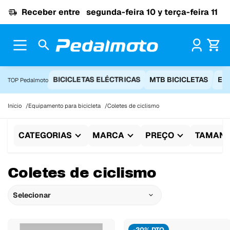
Ir para o conteúdo
Receber entre
segunda-feira 10 y terça-feira 11
Pr
BICICLETAS ELÉCTRICAS
MTB BICICLETAS
EQ
TOP Pedalmoto
Início
Equipamento para bicicleta
Coletes de ciclismo
CATEGORIAS
MARCA
PREÇO
TAMAN
Coletes de ciclismo
Selecionar
-20% DTO