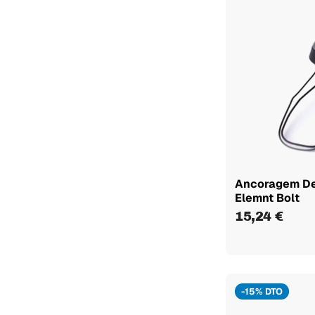
Ancoragem D
Elemnt Bolt
15,24 €
-15% DTO