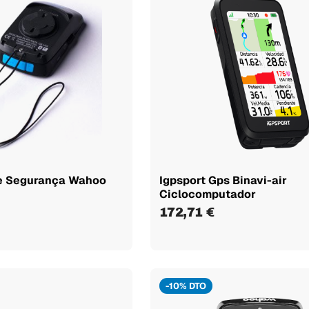
e Segurança Wahoo
Igpsport Gps Binavi-air
Ciclocomputador
172,71 €
-10% DTO