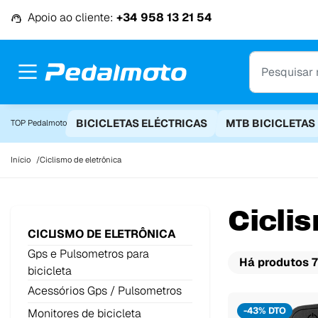
Ir para o conteúdo
Apoio ao cliente:
+34 958 13 21 54
BICICLETAS ELÉCTRICAS
MTB BICICLETAS
TOP Pedalmoto
Início
Ciclismo de eletrônica
Cicli
CICLISMO DE ELETRÔNICA
Gps e Pulsometros para
Há produtos 7
bicicleta
Acessórios Gps / Pulsometros
-43% DTO
Monitores de bicicleta