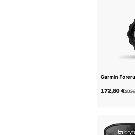
Garmin Forer
172,80 €
203,