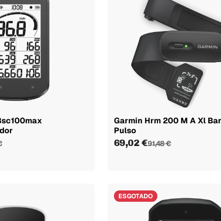
 Bsc100max
Garmin Hrm 200 M A Xl Ba
dor
Pulso
69,02 €
€
91,48 €
ESGOTADO