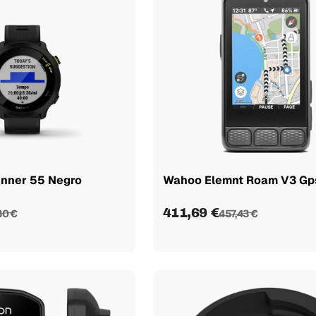
unner 55 Negro
Wahoo Elemnt Roam V3 Gp
411,69 €
30 €
457,43 €