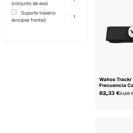
(conjunto de ass)
Suporte traseiro
1
(encaixe frontal)
Wahoo Trackr 
Frecuencia C
82,33 €
91,48 