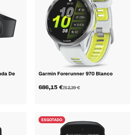
nda De
Garmin Forerunner 970 Blanco
686,15 €
762,39 €
ESGOTADO