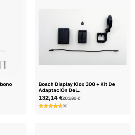
rbono
Bosch Display Kiox 300 + Kit De
AdaptaciÓn Del...
132,14 €
203,30 €
(6)