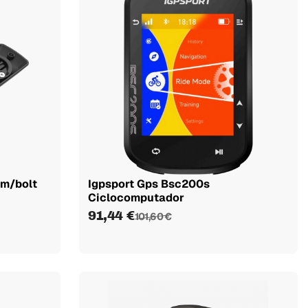
m/bolt
Igpsport Gps Bsc200s
Ciclocomputador
91,44 €
101,60 €