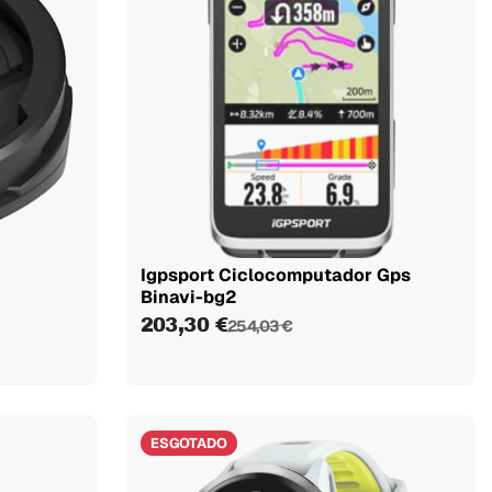
Igpsport Ciclocomputador Gps
Binavi-bg2
203,30 €
254,03 €
ESGOTADO