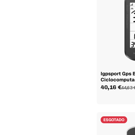
Igpsport Gps
Ciclocomputa
40,16 €
44,63 
ESGOTADO