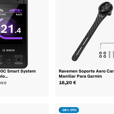
00C Smart System
Ravemen Soporte Aero Ca
lo...
Manillar Para Garmin
18,20 €
95 €
-38% DTO