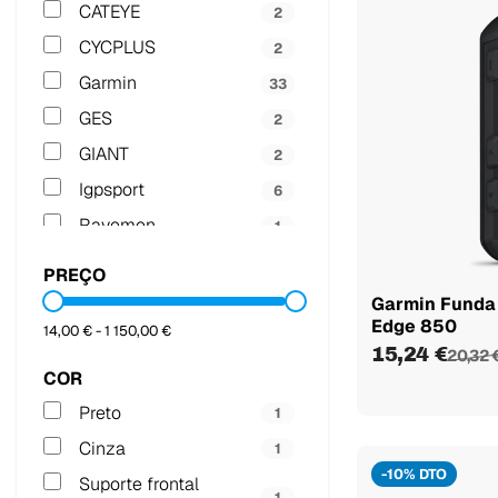
CATEYE
2
CYCPLUS
2
Garmin
33
GES
2
GIANT
2
Igpsport
6
Ravemen
1
TOPEAK
1
PREÇO
WAHOO
16
Garmin Funda 
Edge 850
ZIPP
14,00 € - 1 150,00 €
1
15,24 €
20,32 
COR
Preto
1
Cinza
1
-10% DTO
Suporte frontal
1