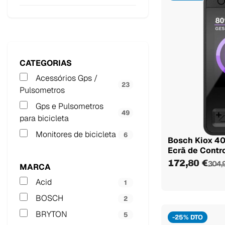
CATEGORIAS
Acessórios Gps /
23
Pulsometros
Gps e Pulsometros
49
para bicicleta
Monitores de bicicleta
6
Bosch Kiox 4
Ecrã de Contro
172,80 €
304,
MARCA
Acid
1
BOSCH
2
BRYTON
5
-25% DTO