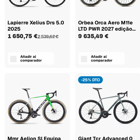
Lapierre Xelius Drs 5.0
Orbea Orca Aero M11e
2025
LTD PWR 2027 edição
Pedalmoto
1 650,75 €
9 635,49 €
2 539,62 €
Añadir al
Añadir al
comparador
comparador
-25% DTO
Mmr Aelion Sl Equipa
Giant Tcr Advanced 0