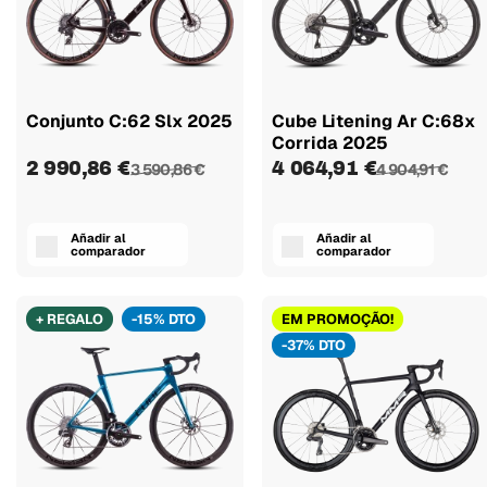
Conjunto C:62 Slx 2025
Cube Litening Ar C:68x
Corrida 2025
2 990,86 €
4 064,91 €
3 590,86 €
4 904,91 €
Añadir al
Añadir al
comparador
comparador
+ REGALO
-15% DTO
EM PROMOÇÃO!
-37% DTO