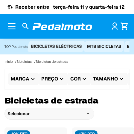
Ir para o conteúdo
Receber entre
terça-feira 11 y quarta-feira 12
Pr
BICICLETAS ELÉCTRICAS
MTB BICICLETAS
EQ
TOP Pedalmoto
Início
Bicicletas
Bicicletas de estrada
MARCA
PREÇO
COR
TAMANHO
M
Bicicletas de estrada
Selecionar
-10% DTO
-13% DTO