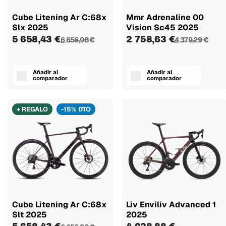
Cube Litening Ar C:68x
Mmr Adrenaline 00
Slx 2025
Vision Sc45 2025
5 658,43 €
2 758,63 €
6 656,98 €
4 379,29 €
Añadir al
Añadir al
comparador
comparador
+ REGALO
-15% DTO
Cube Litening Ar C:68x
Liv Enviliv Advanced 1
Slt 2025
2025