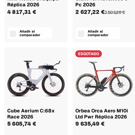
Réplica 2026
Pc 2026
4 817,31 €
2 627,22 €
3 503,26 €
Añadir al
Añadir al
comparador
comparador
ESGOTADO
Cube Aerium C:68x
Orbea Orca Aero M10i
Race 2026
Ltd Pwr Réplica 2026
5 605,74 €
9 635,49 €