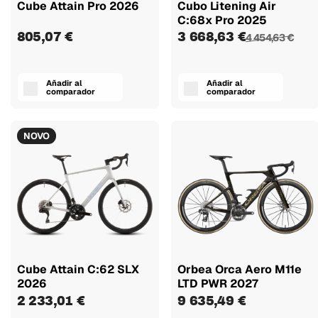
Cube Attain Pro 2026
Cubo Litening Air
C:68x Pro 2025
805,07 €
3 668,63 €
4 454,63 €
Añadir al
Añadir al
comparador
comparador
NOVO
Cube Attain C:62 SLX
Orbea Orca Aero M11e
2026
LTD PWR 2027
2 233,01 €
9 635,49 €