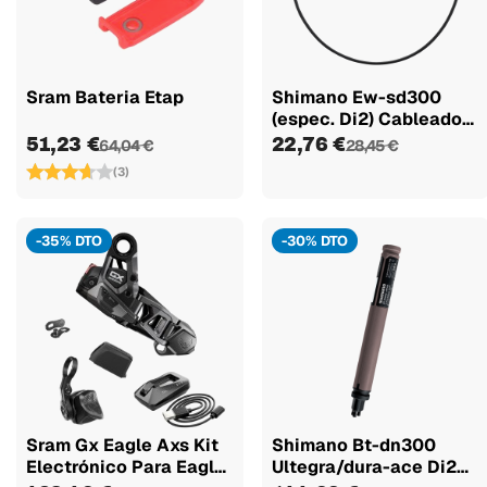
Sram Bateria Etap
Shimano Ew-sd300
(espec. Di2) Cableado
Externo...
51,23 €
22,76 €
64,04 €
28,45 €
(3)
-35% DTO
-30% DTO
Sram Gx Eagle Axs Kit
Shimano Bt-dn300
Electrónico Para Eagle
Ultegra/dura-ace Di2