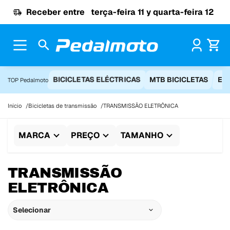
Ir para o conteúdo
Receber entre
terça-feira 11 y quarta-feira 12
Pr
BICICLETAS ELÉCTRICAS
MTB BICICLETAS
EQ
TOP Pedalmoto
Início
Bicicletas de transmissão
TRANSMISSÃO ELETRÔNICA
MARCA
PREÇO
TAMANHO
TRANSMISSÃO
ELETRÔNICA
Selecionar