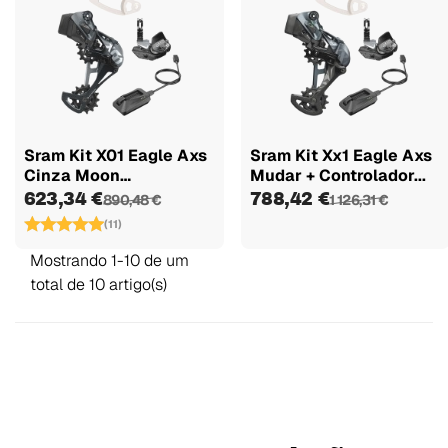
Sram Kit X01 Eagle Axs
Sram Kit Xx1 Eagle Axs
Cinza Moon
Mudar + Controlador...
Change+rocker...
623,34 €
788,42 €
890,48 €
1 126,31 €
(11)
Mostrando 1-10 de um
total de 10 artigo(s)