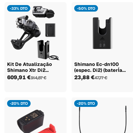
-33% DTO
-50% DTO
Kit De Atualização
Shimano Ec-dn100
Shimano Xtr Di2
(espec. Di2) (baterÍa...
M9250-sgs
609,91 €
23,88 €
914,87 €
47,77 €
-20% DTO
-20% DTO