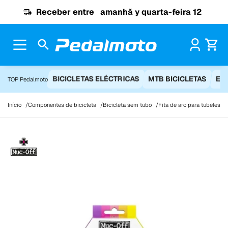
Ir para o conteúdo
Receber entre
amanhã y quarta-feira 12
Pr
BICICLETAS ELÉCTRICAS
MTB BICICLETAS
EQ
TOP Pedalmoto
Início
Componentes de bicicleta
Bicicleta sem tubo
Fita de aro para tubeless