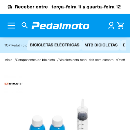
Ir para o conteúdo
Receber entre
terça-feira 11 y quarta-feira 12
Pr
BICICLETAS ELÉCTRICAS
MTB BICICLETAS
EQ
TOP Pedalmoto
Início
Componentes de bicicleta
Bicicleta sem tubo
Kit sem câmara
Onoff Ki