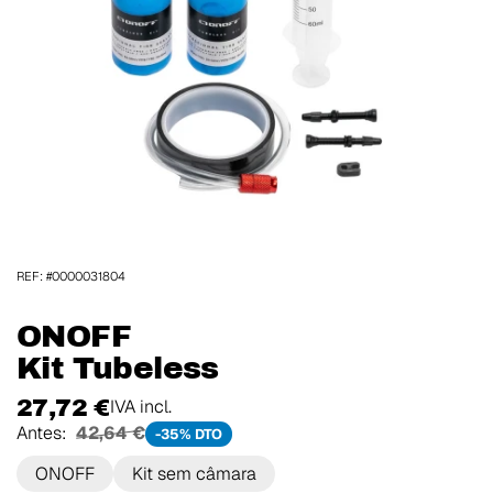
REF: #0000031804
ONOFF
Kit Tubeless
27,72 €
IVA incl.
Antes:
42,64 €
-35% DTO
ONOFF
Kit sem câmara