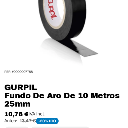
REF: #0000007768
GURPIL
Fundo De Aro De 10 Metros
25mm
10,78 €
IVA incl.
Antes:
13,47 €
-20% DTO