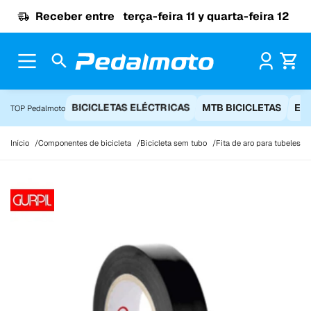
Ir para o conteúdo
Receber entre
terça-feira 11 y quarta-feira 12
Pr
BICICLETAS ELÉCTRICAS
MTB BICICLETAS
EQ
TOP Pedalmoto
Início
Componentes de bicicleta
Bicicleta sem tubo
Fita de aro para tubeless