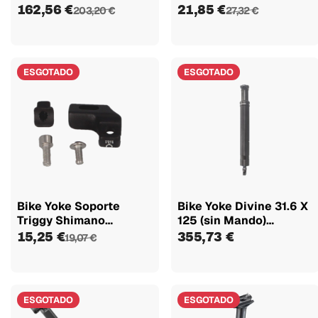
Mando
162,56 €
21,85 €
203,20 €
27,32 €
ESGOTADO
ESGOTADO
Bike Yoke Soporte
Bike Yoke Divine 31.6 X
Triggy Shimano
125 (sin Mando)
Izquierdo
Canote...
15,25 €
355,73 €
19,07 €
ESGOTADO
ESGOTADO