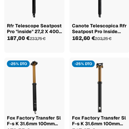
Rfr Telescope Seatpost
Canote Telescopica Rfr
Pro "inside" 27,2 X 400
Seatpost Pro Inside...
Mm
187,00 €
162,60 €
233,75 €
203,25 €
-25% DTO
-25% DTO
Fox Factory Transfer Sl
Fox Factory Transfer Sl
F-s K 31.6mm 100mm
F-s K 31.6mm 100mm