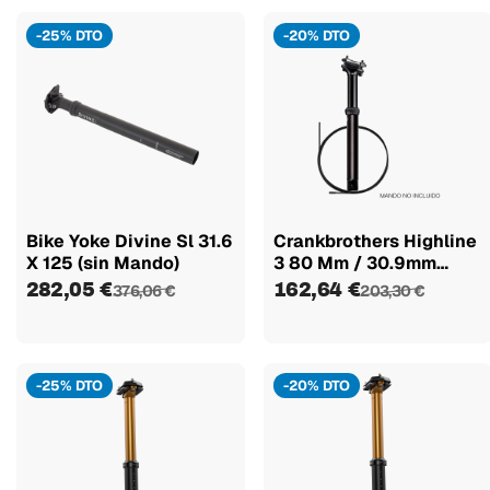
-25% DTO
-20% DTO
Bike Yoke Divine Sl 31.6
Crankbrothers Highline
X 125 (sin Mando)
3 80 Mm / 30.9mm
Canote...
282,05 €
162,64 €
376,06 €
203,30 €
-25% DTO
-20% DTO