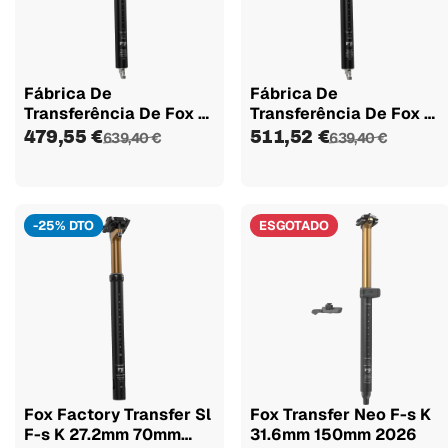
Fábrica De
Fábrica De
Transferência De Fox F-
Transferência De Fox F-
s K 31.6mm...
s K 31.6mm...
479,55 €
511,52 €
639,40 €
639,40 €
-25% DTO
ESGOTADO
Fox Factory Transfer Sl
Fox Transfer Neo F-s K
F-s K 27.2mm 70mm
31.6mm 150mm 2026