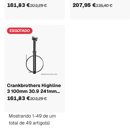
Sem...
Telescópico
161,83 €
207,95 €
202,29 €
335,40 €
ESGOTADO
Crankbrothers Highline
3 100mm 30.9 241mm
Sem...
161,83 €
202,29 €
Mostrando 1-49 de um
total de 49 artigo(s)