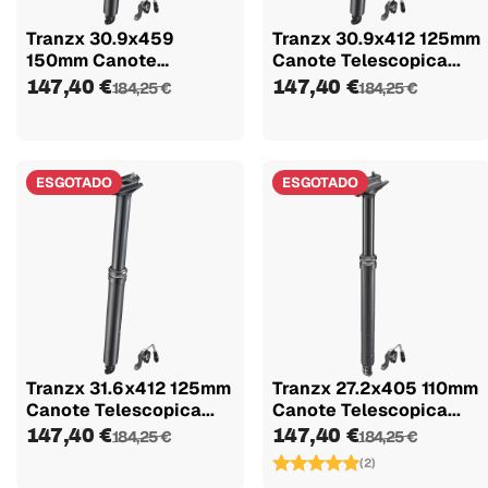
Tranzx 30.9x459
Tranzx 30.9x412 125mm
150mm Canote
Canote Telescopica...
Telescopica...
147,40 €
147,40 €
184,25 €
184,25 €
ESGOTADO
ESGOTADO
Tranzx 31.6x412 125mm
Tranzx 27.2x405 110mm
Canote Telescopica...
Canote Telescopica...
147,40 €
147,40 €
184,25 €
184,25 €
(2)