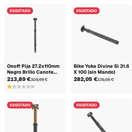
ESGOTADO
ESGOTADO
Onoff Pija 27.2x110mm
Bike Yoke Divine Sl 31.6
Negro Brillo Canote...
X 100 (sin Mando)
213,89 €
282,05 €
309,99 €
376,06 €
(1)
ESGOTADO
ESGOTADO