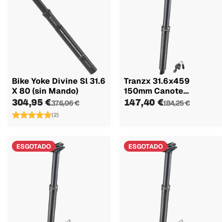
Bike Yoke Divine Sl 31.6
Tranzx 31.6x459
X 80 (sin Mando)
150mm Canote
Telescopica...
304,95 €
147,40 €
376,06 €
184,25 €
(2)
ESGOTADO
ESGOTADO