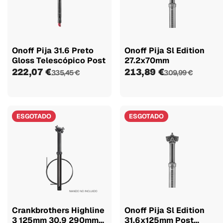
Onoff Pija 31.6 Preto
Onoff Pija Sl Edition
Gloss Telescópico Post
27.2x70mm
222,07 €
213,89 €
335,45 €
309,99 €
ESGOTADO
ESGOTADO
Crankbrothers Highline
Onoff Pija Sl Edition
3 125mm 30.9 290mm
31.6x125mm Post