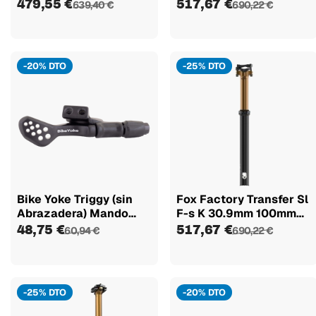
2024
2024
479,55 €
517,67 €
639,40 €
690,22 €
-20% DTO
-25% DTO
Bike Yoke Triggy (sin
Fox Factory Transfer Sl
Abrazadera) Mando
F-s K 30.9mm 100mm
Canote...
2024
48,75 €
517,67 €
60,94 €
690,22 €
-25% DTO
-20% DTO