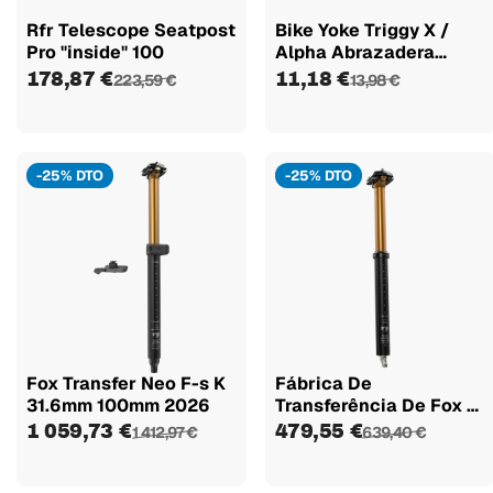
Rfr Telescope Seatpost
Bike Yoke Triggy X /
Pro "inside" 100
Alpha Abrazadera
Palanca...
178,87 €
11,18 €
223,59 €
13,98 €
-25% DTO
-25% DTO
Fox Transfer Neo F-s K
Fábrica De
31.6mm 100mm 2026
Transferência De Fox F-
s K 30.9mm...
1 059,73 €
479,55 €
1 412,97 €
639,40 €