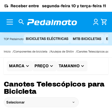
Ir para o conteúdo
Receber entre
segunda-feira 10 y terça-feira 11
Pr
BICICLETAS ELÉCTRICAS
MTB BICICLETAS
EQ
TOP Pedalmoto
Início
Componentes de bicicleta
Azulejos de Shillin
Canotes Telescópicos para 
MARCA
PREÇO
TAMANHO
Canotes Telescópicos para
Bicicleta
Selecionar