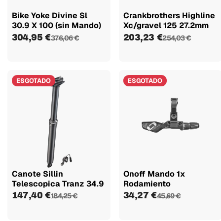
Bike Yoke Divine Sl
Crankbrothers Highline
30.9 X 100 (sin Mando)
Xc/gravel 125 27.2mm
304,95 €
203,23 €
376,06 €
254,03 €
ESGOTADO
ESGOTADO
Canote Sillin
Onoff Mando 1x
Telescopica Tranz 34.9
Rodamiento
147,40 €
34,27 €
184,25 €
45,69 €