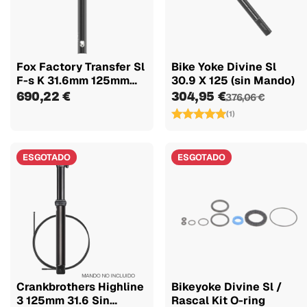
Fox Factory Transfer Sl
Bike Yoke Divine Sl
F-s K 31.6mm 125mm
30.9 X 125 (sin Mando)
2024
690,22 €
304,95 €
376,06 €
(1)
ESGOTADO
ESGOTADO
Crankbrothers Highline
Bikeyoke Divine Sl /
3 125mm 31.6 Sin
Rascal Kit O-ring