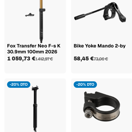
Fox Transfer Neo F-s K
Bike Yoke Mando 2-by
30.9mm 100mm 2026
1 059,73 €
58,45 €
1 412,97 €
73,06 €
-20% DTO
-20% DTO