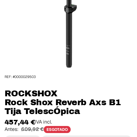
REF: #0000029503
ROCKSHOX
Rock Shox Reverb Axs B1
Tija TelescÓpica
457,44 €
IVA incl.
Antes:
609,92 €
ESGOTADO