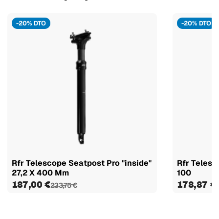
-20% DTO
-20% DTO
Rfr Telescope Seatpost Pro "inside"
Rfr Telesc
27,2 X 400 Mm
100
187,00 €
178,87 €
233,75 €