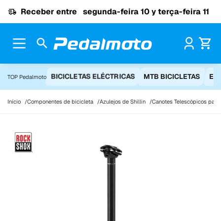
Ir para o conteúdo
Receber entre
segunda-feira 10 y terça-feira 11
Pr
BICICLETAS ELÉCTRICAS
MTB BICICLETAS
EQ
TOP Pedalmoto
Início
Componentes de bicicleta
Azulejos de Shillin
Canotes Telescópicos para 