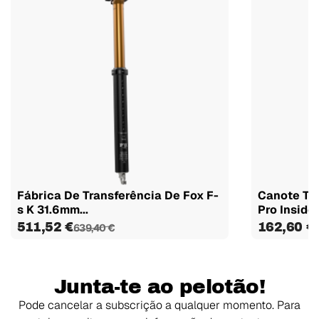
Fábrica De Transferência De Fox F-
Canote Te
s K 31.6mm...
Pro Inside..
511,52 €
162,60 €
639,40 €
Junta-te ao pelotão!
Pode cancelar a subscrição a qualquer momento. Para