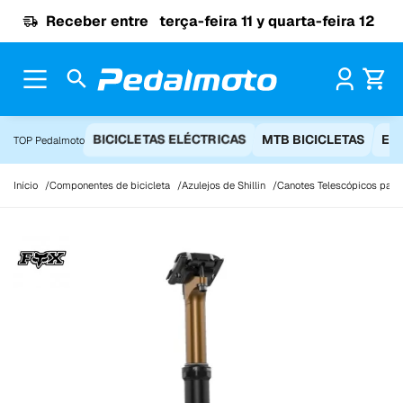
Ir para o conteúdo
Receber entre
terça-feira 11 y quarta-feira 12
Pr
BICICLETAS ELÉCTRICAS
MTB BICICLETAS
EQ
TOP Pedalmoto
Início
Componentes de bicicleta
Azulejos de Shillin
Canotes Telescópicos para 