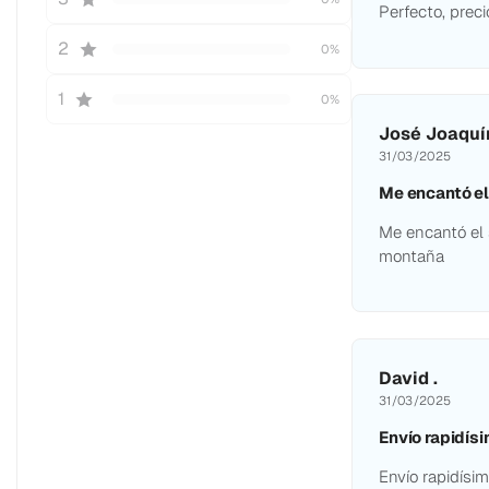
Perfecto, preci
2
0%
1
0%
José Joaquín
31/03/2025
Me encantó el
Me encantó el s
montaña
David .
31/03/2025
Envío rapidís
Envío rapidísi