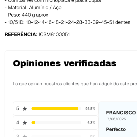
- Compatível com monoplaca e placa dupla
- Material: Alumínio / Aço
- Peso: 440 g aprox
- 10/51D: 10-12-14-16-18-21-24-28-33-39-45-51 dentes
REFERÊNCIA:
ICSM8100051
Opiniones verificadas
Lo que opinan nuestros clientes que han adquirido este pr
5
93.8%
FRANCISCO 
17/06/2025
4
6.3%
Perfecto
3
0%