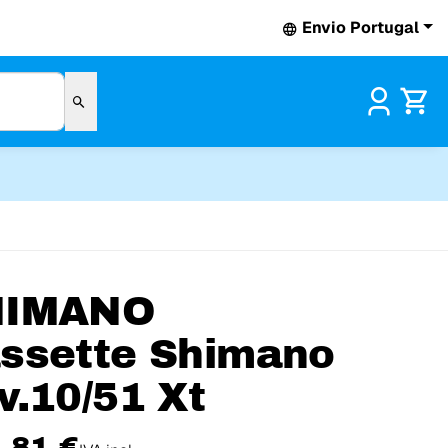
Envio Portugal
Pr
HIMANO
ssette Shimano
v.10/51 Xt
,81 €