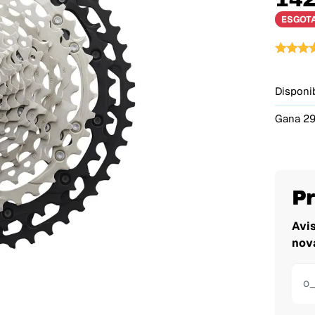
ESGOT
Disponib
Gana 29
P
Avi
nov