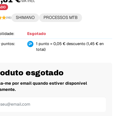
IVA incl.
ADO
SHIMANO
PROCESSOS MTB
(16)
ilidade:
Esgotado
 puntos:
1 punto = 0,05 € descuento (1,45 € en
total)
roduto esgotado
sa-me por email quando estiver disponível
amente.