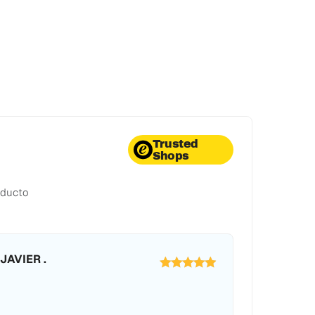
Trusted
Shops
oducto
JAVIER .