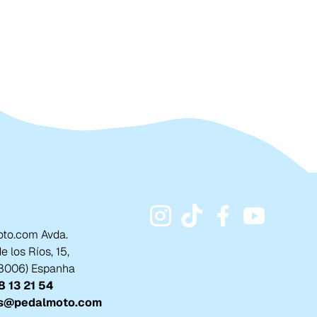
to.com Avda.
 los Ríos, 15,
18006) Espanha
 13 21 54
s@pedalmoto.com