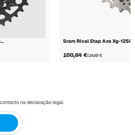
..
Sram Rival Etap Axs Xg-1250 
100,64 €
134,18 €
contacto na declaração legal.