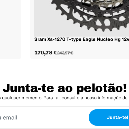
Sram Xs-1270 T-type Eagle Nucleo Hg 12v.
170,78 €
243,97 €
Junta-te ao pelotão!
 qualquer momento. Para tal, consulte a nossa informação de 
O teu email
Junta-te!