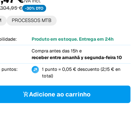
IVA incl.
304,95 €
-30% DTO
M
PROCESSOS MTB
ilidade:
Produto em estoque. Entrega em 24h
Compra antes das 15h e
receber entre
amanhã y segunda-feira 10
 puntos:
1 punto = 0,05 € descuento (2,15 € en
total)
Adicione ao carrinho