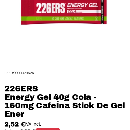
REF: #0000029626
226ERS
Energy Gel 40g Cola -
160mg CafeÍna Stick De Gel
Ener
2,52 €
IVA incl.