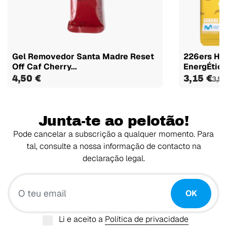
Gel Removedor Santa Madre Reset
226ers Hig
Off Caf Cherry...
EnergÉtico
4,50 €
3,15 €
3,50
Junta-te ao pelotão!
Pode cancelar a subscrição a qualquer momento. Para
tal, consulte a nossa informação de contacto na
declaração legal.
O teu email
OK
Li e aceito a
Política de privacidade