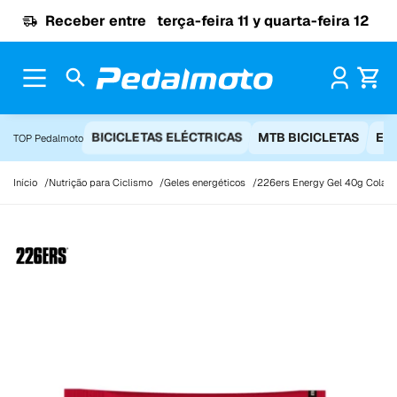
Ir para o conteúdo
Receber entre
terça-feira 11 y quarta-feira 12
Pr
BICICLETAS ELÉCTRICAS
MTB BICICLETAS
EQ
TOP Pedalmoto
Início
Nutrição para Ciclismo
Geles energéticos
226ers Energy Gel 40g Cola -