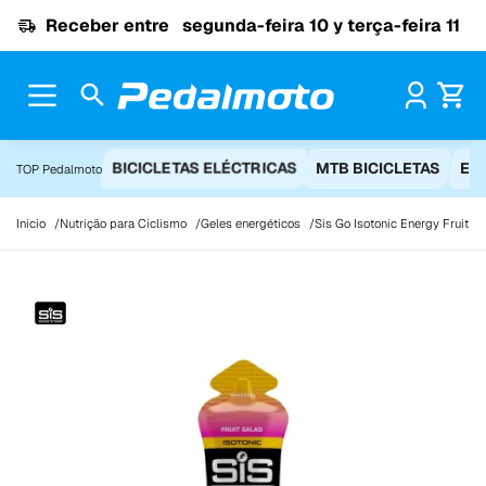
Ir para o conteúdo
Receber entre
segunda-feira 10 y terça-feira 11
Pr
BICICLETAS ELÉCTRICAS
MTB BICICLETAS
EQ
TOP Pedalmoto
Início
Nutrição para Ciclismo
Geles energéticos
Sis Go Isotonic Energy Fruit Sa