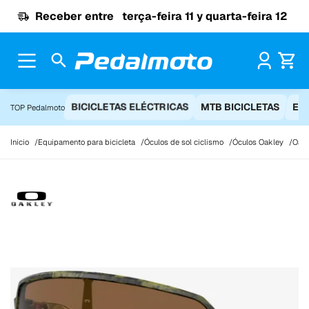
Ir para o conteúdo
Receber entre
terça-feira 11 y quarta-feira 12
Pr
BICICLETAS ELÉCTRICAS
MTB BICICLETAS
EQ
TOP Pedalmoto
Início
Equipamento para bicicleta
Óculos de sol ciclismo
Óculos Oakley
Oakl