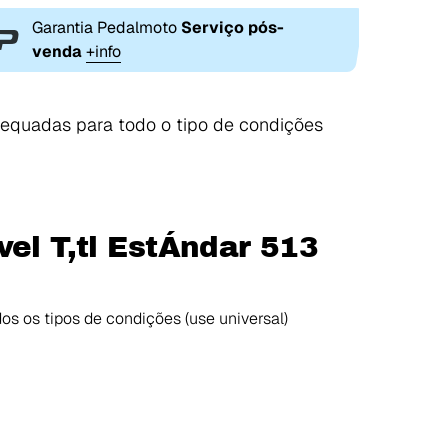
Garantia Pedalmoto
Serviço pós-
venda
+info
dequadas para todo o tipo de condições
el T,tl EstÁndar 513
s os tipos de condições (use universal)