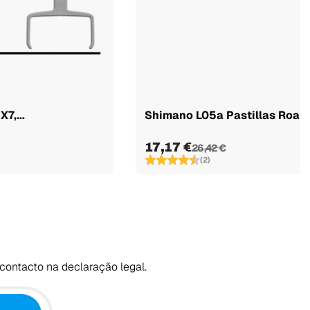
7,...
Shimano L05a Pastillas Road
17,17 €
26,42 €
(2)
contacto na declaração legal.