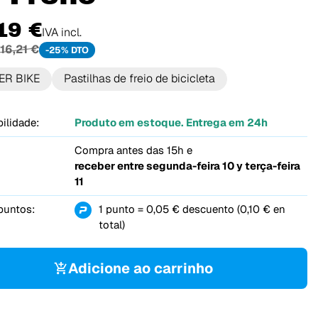
19 €
IVA incl.
16,21 €
-25% DTO
ER BIKE
Pastilhas de freio de bicicleta
ilidade:
Produto em estoque. Entrega em 24h
Compra antes das 15h e
receber entre
segunda-feira 10 y terça-feira
11
puntos:
1 punto = 0,05 € descuento (0,10 € en
total)
Adicione ao carrinho