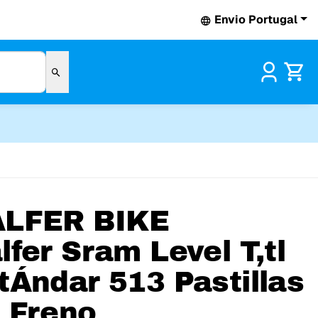
Envio Portugal
Pr
LFER BIKE
lfer Sram Level T,tl
tÁndar 513 Pastillas
 Freno