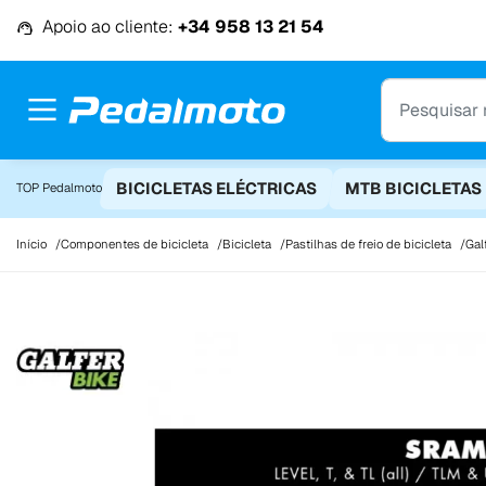
Ir para o conteúdo
Apoio ao cliente:
+34 958 13 21 54
BICICLETAS ELÉCTRICAS
MTB BICICLETAS
TOP Pedalmoto
Início
Componentes de bicicleta
Bicicleta
Pastilhas de freio de bicicleta
Gal