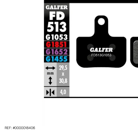
REF: #0000018406