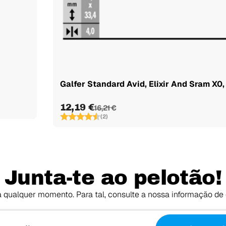
Galfer Standard Avid, Elixir And Sram X0, X
12,19 €
16,21 €
(2)
Junta-te ao pelotão!
 qualquer momento. Para tal, consulte a nossa informação de 
O teu email