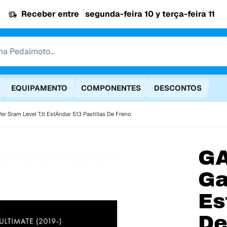
Receber entre
segunda-feira 10 y terça-feira 11
EQUIPAMENTO
COMPONENTES
DESCONTOS
fer Sram Level T,tl EstÁndar 513 Pastillas De Freno
GA
Ga
Es
De