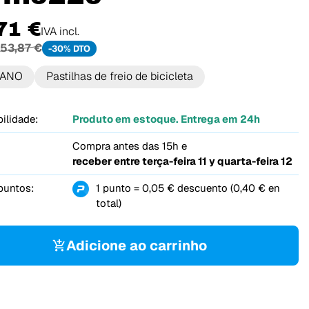
71 €
IVA incl.
53,87 €
-30% DTO
MANO
Pastilhas de freio de bicicleta
ilidade:
Produto em estoque. Entrega em 24h
Compra antes das 15h e
receber entre
terça-feira 11 y quarta-feira 12
puntos:
1 punto = 0,05 € descuento (0,40 € en
total)
Adicione ao carrinho