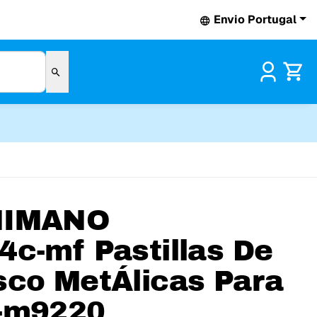
Envio Portugal
Pr
HIMANO
4c-mf Pastillas De
sco MetÁlicas Para
-m9220