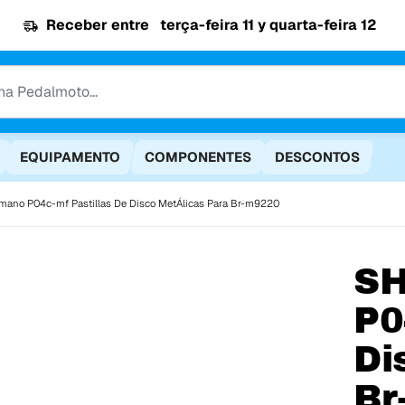
Receber entre
terça-feira 11 y quarta-feira 12
EQUIPAMENTO
COMPONENTES
DESCONTOS
mano P04c-mf Pastillas De Disco MetÁlicas Para Br-m9220
S
P0
Di
Br