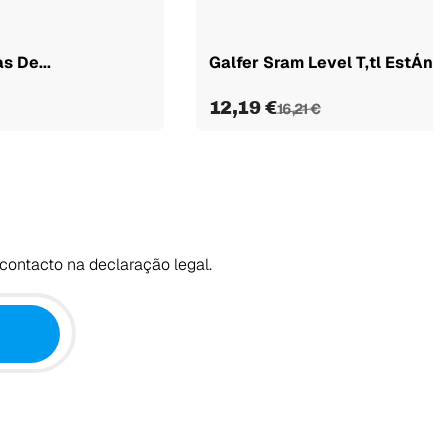
s De...
Galfer Sram Level T,tl EstÁndar
12,19 €
16,21 €
contacto na declaração legal.