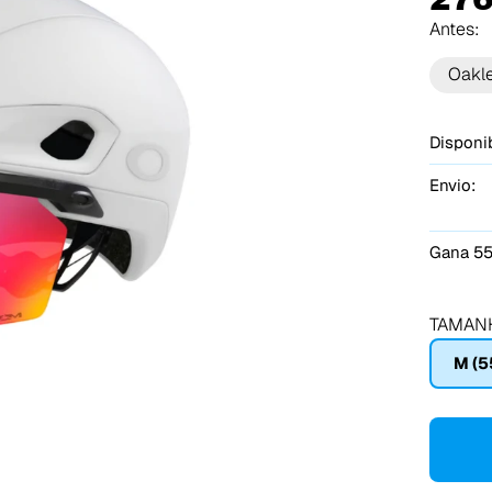
Antes:
Oakl
Disponib
Envio:
Gana 55
TAMAN
M (5