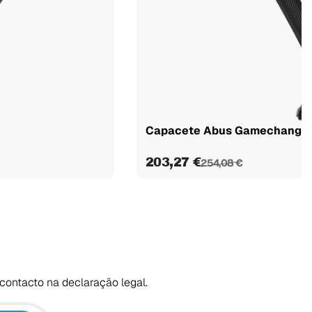
Capacete Abus Gamechanger 2.
203,27 €
254,08 €
contacto na declaração legal.