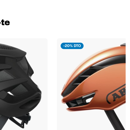
-te
-20% DTO