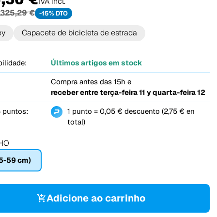
IVA incl.
325,29 €
-15% DTO
ey
Capacete de bicicleta de estrada
ilidade:
Últimos artigos em stock
Compra antes das 15h e
receber entre
terça-feira 11 y quarta-feira 12
 puntos:
1 punto = 0,05 € descuento (2,75 € en
total)
HO
5-59 cm)
Adicione ao carrinho