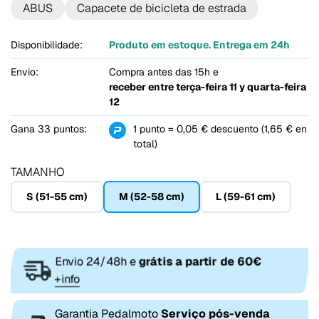
ABUS
Capacete de bicicleta de estrada
Disponibilidade:
Produto em estoque. Entrega em 24h
Envio:
Compra antes das 15h e
receber entre
terça-feira 11 y quarta-feira
12
Gana 33 puntos:
1 punto = 0,05 € descuento (1,65 € en
total)
TAMANHO
S (51-55 cm)
M (52-58 cm)
L (59-61 cm)
Envio 24/48h e
grátis a partir de 60€
+info
Garantia Pedalmoto
Serviço pós-venda