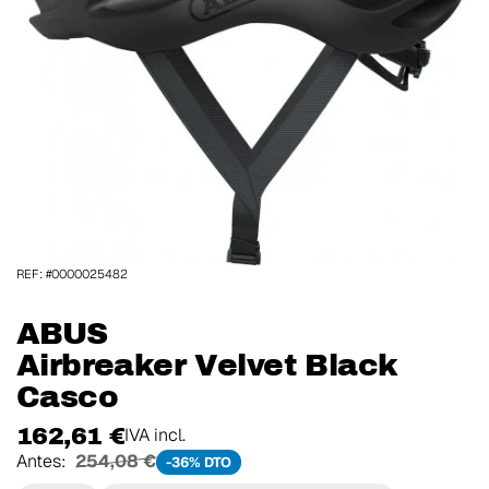
REF: #0000025482
ABUS
Airbreaker Velvet Black
Casco
162,61 €
IVA incl.
Antes:
254,08 €
-36% DTO