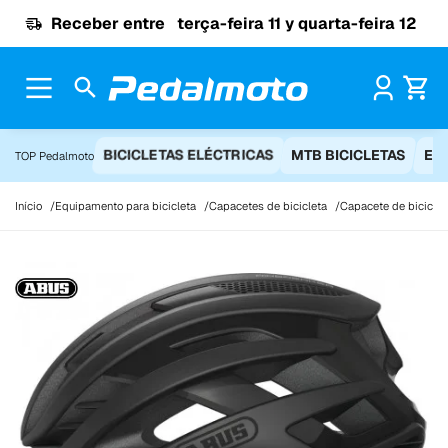
Ir para o conteúdo
Receber entre
terça-feira 11 y quarta-feira 12
Pr
BICICLETAS ELÉCTRICAS
MTB BICICLETAS
EQ
TOP Pedalmoto
Início
Equipamento para bicicleta
Capacetes de bicicleta
Capacete de biciclet