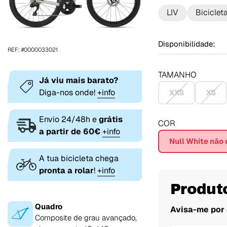
LIV
Biciclet
Disponibilidade:
REF: #0000033021
TAMANHO
Já viu mais barato?
Diga-nos onde!
+info
XXS
XS
Envio 24/48h e
grátis
COR
a partir de 60€
+info
Null White não
A tua bicicleta chega
pronta a rolar
!
+info
Produt
Quadro
Avisa-me por 
Composite de grau avançado,