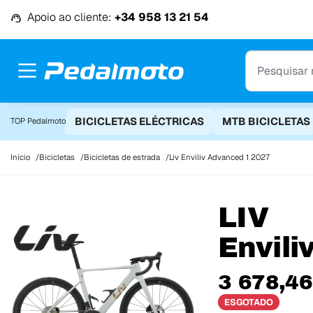
Ir para o conteúdo
Apoio ao cliente:
+34 958 13 21 54
BICICLETAS ELÉCTRICAS
MTB BICICLETAS
TOP Pedalmoto
Início
Bicicletas
Bicicletas de estrada
Liv Enviliv Advanced 1 2027
LIV
Envil
3 678,46
ESGOTADO