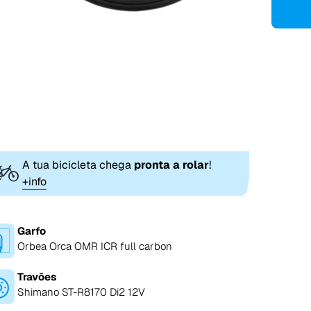
A tua bicicleta chega
pronta a rolar
!
+info
Garfo
Orbea Orca OMR ICR full carbon
Travões
Shimano ST-R8170 Di2 12V