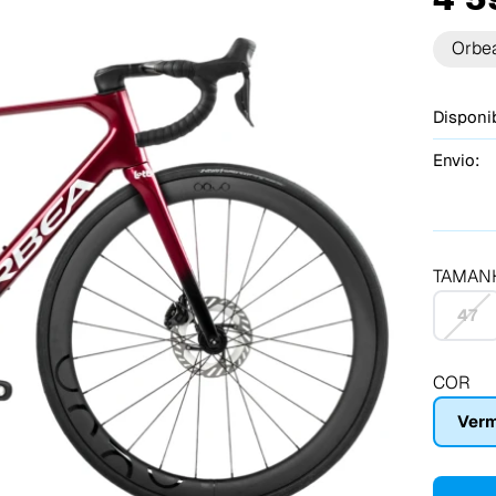
Orbe
Disponib
Envio:
TAMAN
47
COR
Verm