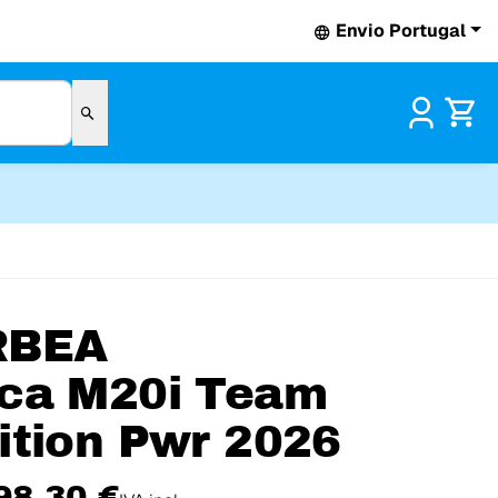
Envio Portugal
Pr
RBEA
ca M20i Team
ition Pwr 2026
98,30 €