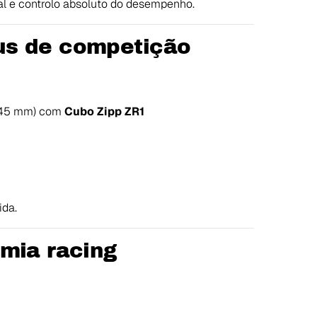
tal e controlo absoluto do desempenho.
us de competição
l 45 mm) com
Cubo Zipp ZR1
ida.
mia racing