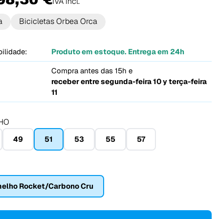
IVA incl.
a
Bicicletas Orbea Orca
ilidade:
Produto em estoque. Entrega em 24h
Compra antes das 15h e
receber entre
segunda-feira 10 y terça-feira
11
HO
49
51
53
55
57
elho Rocket/Carbono Cru