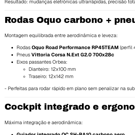
Resultado: mudanças eletrónicas ultrarrápidas, precisão to
Rodas Oquo carbono + pne
Montagem equilibrada entre aerodinâmica e leveza:
Rodas
Oquo Road Performance RP45TEAM
(perfi
Pneus
Vittoria Corsa N.Ext G2.0 700x28c
Eixos passantes Orbea:
Dianteiro: 12x100 mm
Traseiro: 12x142 mm
- Perfeitas para rodar rápido em plano sem penalizar na sub
Cockpit integrado e ergono
Máxima integração e aerodinâmica:
Guiador integrado OC SH-RA10 carbono aero