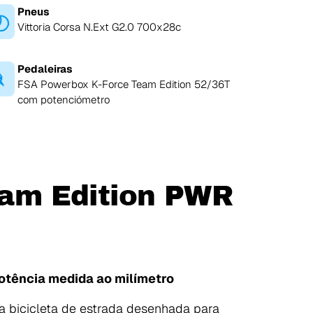
Pneus
Vittoria Corsa N.Ext G2.0 700x28c
Pedaleiras
FSA Powerbox K-Force Team Edition 52/36T
com potenciómetro
am Edition PWR
potência medida ao milímetro
 bicicleta de estrada desenhada para