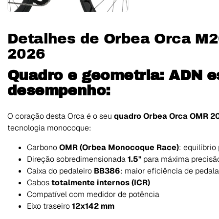
Detalhes de Orbea Orca M2
2026
Quadro e geometria: ADN es
desempenho:
O coração desta Orca é o seu
quadro Orbea Orca OMR 2
tecnologia monocoque:
Carbono
OMR (Orbea Monocoque Race)
: equilíbrio
Direção sobredimensionada
1.5"
para máxima precisã
Caixa do pedaleiro
BB386
: maior eficiência de pedal
Cabos
totalmente internos (ICR)
Compatível com medidor de potência
Eixo traseiro
12x142 mm