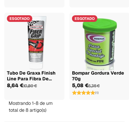
ESGOTADO
ESGOTADO
Tubo De Graxa Finish
Bompar Gordura Verde
Line Para Fibra De
70g
Carbono...
8,64 €
5,08 €
10,80 €
6,35 €
(1)
Mostrando 1-8 de um
total de 8 artigo(s)