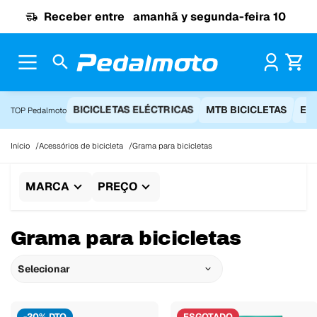
Ir para o conteúdo
Receber entre
amanhã y segunda-feira 10
Pr
BICICLETAS ELÉCTRICAS
MTB BICICLETAS
EQ
TOP Pedalmoto
Início
Acessórios de bicicleta
Grama para bicicletas
MARCA
PREÇO
Grama para bicicletas
Selecionar
-20% DTO
ESGOTADO