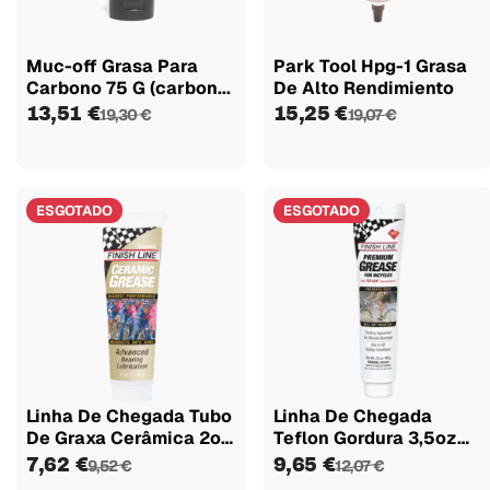
Muc-off Grasa Para
Park Tool Hpg-1 Grasa
Carbono 75 G (carbon...
De Alto Rendimiento
13,51 €
15,25 €
19,30 €
19,07 €
ESGOTADO
ESGOTADO
Linha De Chegada Tubo
Linha De Chegada
De Graxa Cerâmica 2oz
Teflon Gordura 3,5oz
60gr
100 Gr
7,62 €
9,65 €
9,52 €
12,07 €