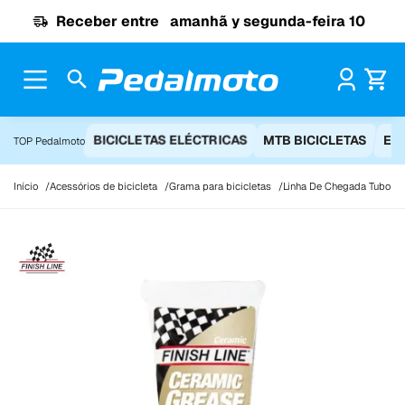
Ir para o conteúdo
Receber entre
amanhã y segunda-feira 10
Pr
BICICLETAS ELÉCTRICAS
MTB BICICLETAS
EQ
TOP Pedalmoto
Início
Acessórios de bicicleta
Grama para bicicletas
Linha De Chegada Tubo D