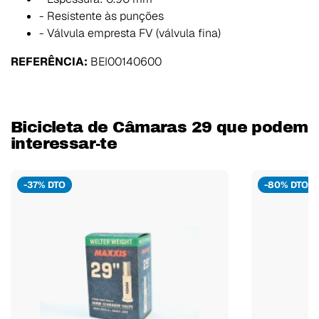
- Resistente às punções
- Válvula empresta FV (válvula fina)
REFERÊNCIA:
BEI00140600
Bicicleta de Câmaras 29 que podem
interessar-te
-37% DTO
-80% DTO