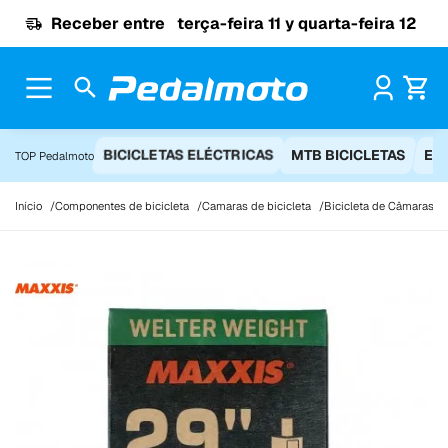
Ir para o conteúdo
Receber entre
terça-feira 11 y quarta-feira 12
Pr
BICICLETAS ELÉCTRICAS
MTB BICICLETAS
EQ
TOP Pedalmoto
Início
Componentes de bicicleta
Camaras de bicicleta
Bicicleta de Câmaras 2