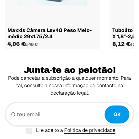
Maxxis Câmera Lsv48 Peso Meio-
Tubolito T
médio 29x1.75/2.4
X 1,8"-2,5".
4,06 €
8,12 €
6,40 €
40,6
Junta-te ao pelotão!
Pode cancelar a subscrição a qualquer momento. Para
tal, consulte a nossa informação de contacto na
declaração legal.
O teu email
OK
Li e aceito a
Política de privacidade