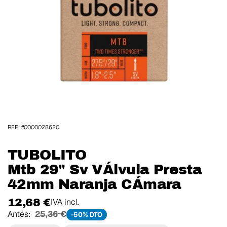
REF: #0000028620
TUBOLITO
Mtb 29" Sv VÁlvula Presta
42mm Naranja CÁmara
12,68 €
IVA incl.
Antes:
25,36 €
-50% DTO