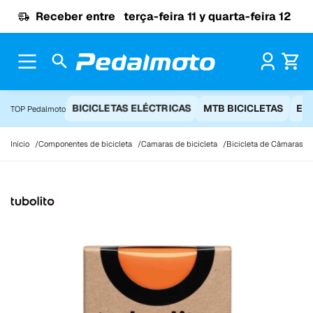
Ir para o conteúdo
Receber entre
terça-feira 11 y quarta-feira 12
Pr
BICICLETAS ELÉCTRICAS
MTB BICICLETAS
EQ
TOP Pedalmoto
Início
Componentes de bicicleta
Camaras de bicicleta
Bicicleta de Câmaras 2