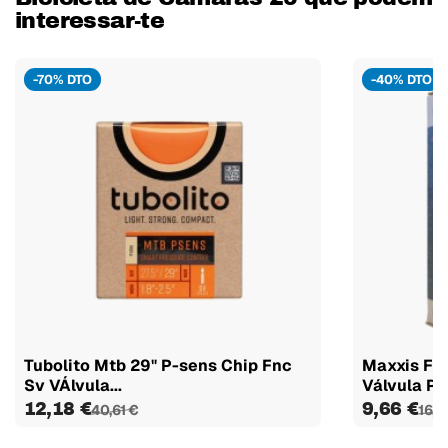
interessar-te
-70% DTO
-40% DTO
Tubolito Mtb 29" P-sens Chip Fnc
Maxxis Fly
Sv VÁlvula...
Válvula Pre
12,18 €
9,66 €
40,61 €
16,1