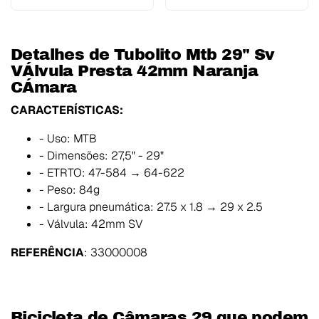
Detalhes de Tubolito Mtb 29" Sv
VÁlvula Presta 42mm Naranja
CÁmara
CARACTERÍSTICAS:
- Uso: MTB
- Dimensões: 27,5" - 29"
- ETRTO: 47-584 → 64-622
- Peso: 84g
- Largura pneumática: 27.5 x 1.8 → 29 x 2.5
- Válvula: 42mm SV
REFERÊNCIA
: 33000008
Bicicleta de Câmaras 29 que podem