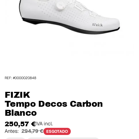
REF: #0000020848
FIZIK
Tempo Decos Carbon
Blanco
250,57 €
IVA incl.
Antes:
294,79 €
ESGOTADO