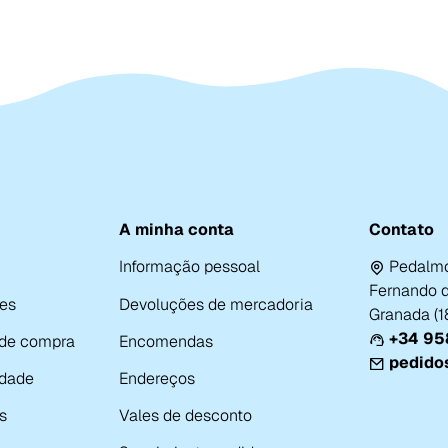
A minha conta
Contato
Informação pessoal
Pedalmo
Fernando de
es
Devoluções de mercadoria
Granada (
+34 958
 de compra
Encomendas
pedido
idade
Endereços
s
Vales de desconto