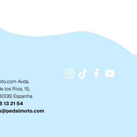
to.com Avda.
 los Ríos, 15,
18006) Espanha
 13 21 54
s@pedalmoto.com