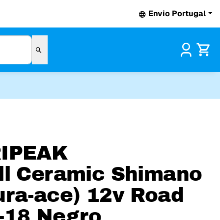
Envio Portugal
Pr
IPEAK
ll Ceramic Shimano
ura-ace) 12v Road
-18 Negro