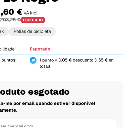
,60 €
IVA incl.
203,25 €
ESGOTADO
ak
Polias de bicicleta
ilidade:
Esgotado
 puntos:
1 punto = 0,05 € descuento (1,65 € en
total)
roduto esgotado
sa-me por email quando estiver disponível
amente.