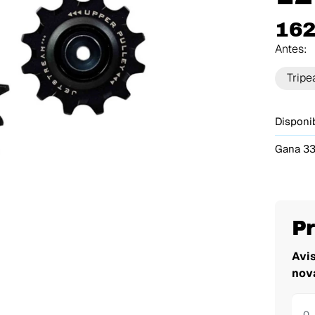
162
Antes:
Tripe
Disponib
Gana 33
P
Avi
nov