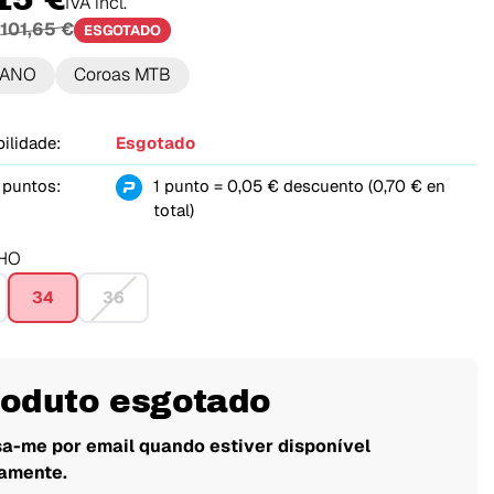
IVA incl.
101,65 €
ESGOTADO
MANO
Coroas MTB
ilidade:
Esgotado
 puntos:
1 punto = 0,05 € descuento (0,70 € en
total)
HO
34
36
roduto esgotado
sa-me por email quando estiver disponível
amente.