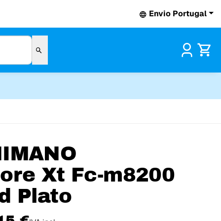
Envio Portugal
Pr
HIMANO
ore Xt Fc-m8200
d Plato
15 €