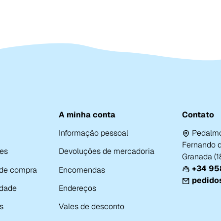
A minha conta
Contato
Informação pessoal
Pedalmo
Fernando de
es
Devoluções de mercadoria
Granada (
+34 958
 de compra
Encomendas
pedido
idade
Endereços
s
Vales de desconto