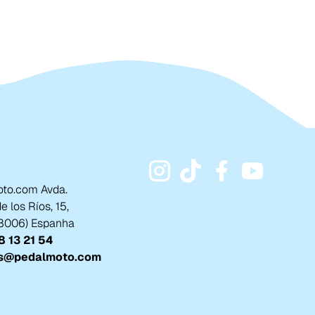
to.com Avda.
 los Ríos, 15,
18006) Espanha
 13 21 54
s@pedalmoto.com