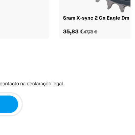
Sram X-sync 2 Gx Eagle Dm Bo
35,83 €
47,78 €
contacto na declaração legal.