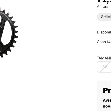
Antes:
SHI
Disponib
Gana 14
TAMAN
32
P
Avi
nov