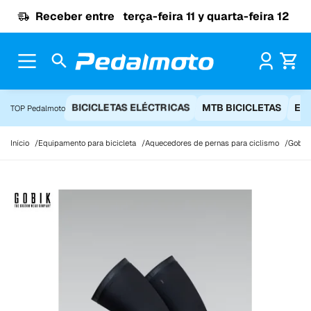
Ir para o conteúdo
Receber entre
terça-feira 11 y quarta-feira 12
Pr
BICICLETAS ELÉCTRICAS
MTB BICICLETAS
EQ
TOP Pedalmoto
Início
Equipamento para bicicleta
Aquecedores de pernas para ciclismo
Gobik 