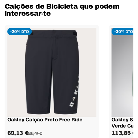
Calções de Bicicleta que podem
interessar-te
-20% DTO
-30% DTO
Oakley Calção Preto Free Ride
Oakley See
Verde Cal
69,13 €
113,85 €
86,41 €