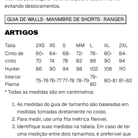
evitando deslocamentos.
GUIA DE WALLS · MANMBRE DE SHORTS · RANGER
ARTIGOS
Talla
2XS
XS
S
MM
L
XL
2XL
Cinto de
60-
64-
68-
72-
76-
80-
84-
cinto
70
74
78
82
86
90
94
Hunter
86
90
94
98
102
106
110
Interior
79-
75-76
76-77
77-78
78-79
80-81
81-82
Pierna
80
* Todas as medidas são em centímetros
As medidas do guia de tamanho são baseadas em
medidas tomadas diretamente no corpo.
Para medir, use uma fita métrica flexível.
Identifique suas medidas na tabela. Em caso de ter
uma medição entre dois tamanhos, é preferível que