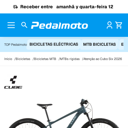
Ir para o conteúdo
Receber entre
amanhã y quarta-feira 12
Pr
BICICLETAS ELÉCTRICAS
MTB BICICLETAS
EQ
TOP Pedalmoto
Início
Bicicletas
Bicicletas MTB
MTBs rígidas
Atenção ao Cubo Slx 2026