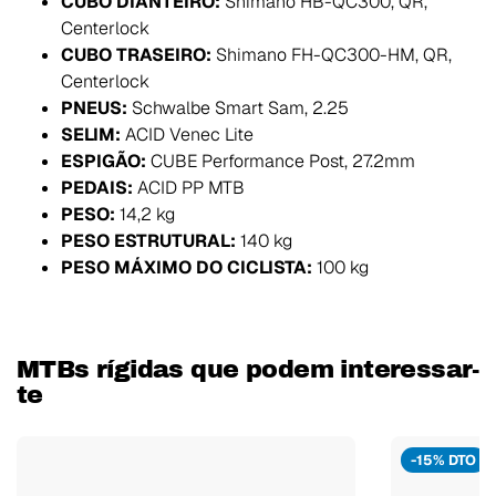
CUBO DIANTEIRO:
Shimano HB-QC300, QR,
Centerlock
CUBO TRASEIRO:
Shimano FH-QC300-HM, QR,
Centerlock
PNEUS:
Schwalbe Smart Sam, 2.25
SELIM:
ACID Venec Lite
ESPIGÃO:
CUBE Performance Post, 27.2mm
PEDAIS:
ACID PP MTB
PESO:
14,2 kg
PESO ESTRUTURAL:
140 kg
PESO MÁXIMO DO CICLISTA:
100 kg
MTBs rígidas que podem interessar-
te
-15% DTO