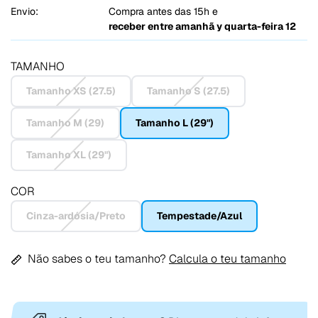
Envio:
Compra antes das 15h e
receber entre
amanhã y quarta-feira 12
TAMANHO
Tamanho XS (27.5)
Tamanho S (27.5)
Tamanho M (29)
Tamanho L (29")
Tamanho XL (29")
COR
Cinza-ardósia/Preto
Tempestade/Azul
Não sabes o teu tamanho?
Calcula o teu tamanho