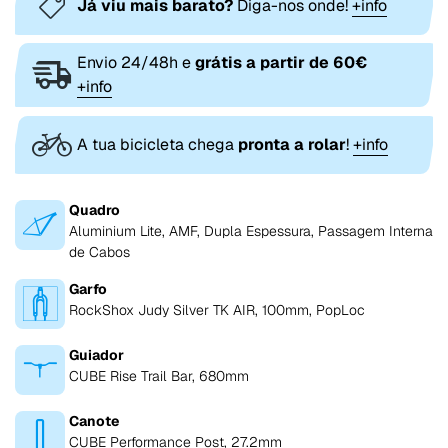
Já viu mais barato?
Diga-nos onde!
+info
Envio 24/48h e
grátis a partir de 60€
+info
A tua bicicleta chega
pronta a rolar
!
+info
Quadro
Aluminium Lite, AMF, Dupla Espessura, Passagem Interna
de Cabos
Garfo
RockShox Judy Silver TK AIR, 100mm, PopLoc
Guiador
CUBE Rise Trail Bar, 680mm
Canote
CUBE Performance Post, 27.2mm