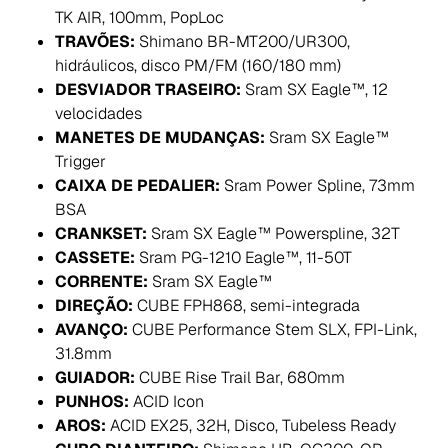
TK AIR, 100mm, PopLoc
TRAVÕES:
Shimano BR-MT200/UR300,
hidráulicos, disco PM/FM (160/180 mm)
DESVIADOR TRASEIRO:
Sram SX Eagle™, 12
velocidades
MANETES DE MUDANÇAS:
Sram SX Eagle™
Trigger
CAIXA DE PEDALIER:
Sram Power Spline, 73mm
BSA
CRANKSET:
Sram SX Eagle™ Powerspline, 32T
CASSETE:
Sram PG-1210 Eagle™, 11-50T
CORRENTE:
Sram SX Eagle™
DIREÇÃO:
CUBE FPH868, semi-integrada
AVANÇO:
CUBE Performance Stem SLX, FPI-Link,
31.8mm
GUIADOR:
CUBE Rise Trail Bar, 680mm
PUNHOS:
ACID Icon
AROS:
ACID EX25, 32H, Disco, Tubeless Ready