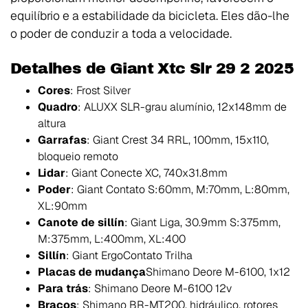
equilíbrio e a estabilidade da bicicleta. Eles dão-lhe
o poder de conduzir a toda a velocidade.
Detalhes de Giant Xtc Slr 29 2 2025
Cores
: Frost Silver
Quadro
: ALUXX SLR-grau alumínio, 12x148mm de
altura
Garrafas
: Giant Crest 34 RRL, 100mm, 15x110,
bloqueio remoto
Lidar
: Giant Conecte XC, 740x31.8mm
Poder
: Giant Contato S:60mm, M:70mm, L:80mm,
XL:90mm
Canote de sillín
: Giant Liga, 30.9mm S:375mm,
M:375mm, L:400mm, XL:400
Sillín
: Giant ErgoContato Trilha
Placas de mudança
Shimano Deore M-6100, 1x12
Para trás
: Shimano Deore M-6100 12v
Braços
: Shimano BR-MT200, hidráulico, rotores