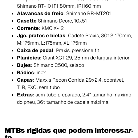
Shimano RT-10 [F]180mm, [R]160 mm
Alavancas de freio
: Shimano BR-MT201
Casette
Shimano Deore, 10x51
Corrente
: KMC X-12
Jgo. pratos e bielas
: Cadete Praxis, 30t S:170mm,
M:175mm, L:175mm, XL:175mm
Caixa de pedal
: Praxis, pressione fit
Planícies
: Giant XCT 29, 25mm de largura interior
Bujes
: Shimano C500, selado
Rádios
: inox
Capas
: Maxxis Recon Corrida 29x2.4, dobrável,
TLR, EXO, sem tubo
Extras
: sem tubo preparado, 2,4" tamanho máximo
do pneu, 36t tamanho de cadeia máxima
MTBs rígidas que podem interessar-
te