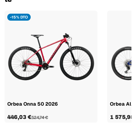
-15% DTO
Orbea Onna 50 2026
Orbea Alm
446,03 €
1 575,98
524,74 €