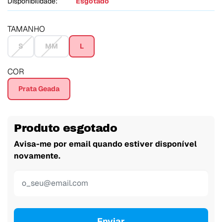
Disponibilidade:
Esgotado
TAMANHO
S
MM
L
COR
Prata Geada
Produto esgotado
Avisa-me por email quando estiver disponível
novamente.
Enviar