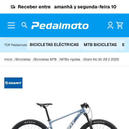
Ir para o conteúdo
Receber entre
amanhã y segunda-feira 10
Pr
BICICLETAS ELÉCTRICAS
MTB BICICLETAS
EQ
TOP Pedalmoto
Início
Bicicletas
Bicicletas MTB
MTBs rígidas
Giant Xtc Slr 29 2 2025