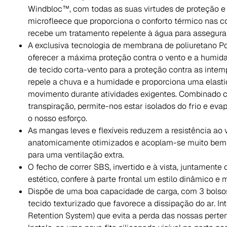
Windbloc™, com todas as suas virtudes de proteção e t
microfleece que proporciona o conforto térmico nas co
recebe um tratamento repelente à água para assegurar
A exclusiva tecnologia de membrana de poliuretano 
oferecer a máxima proteção contra o vento e a humid
de tecido corta-vento para a proteção contra as inte
repele a chuva e a humidade e proporciona uma elast
movimento durante atividades exigentes. Combinado 
transpiração, permite-nos estar isolados do frio e e
o nosso esforço.
As mangas leves e flexíveis reduzem a resistência ao 
anatomicamente otimizados e acoplam-se muito bem a
para uma ventilação extra.
O fecho de correr SBS, invertido e à vista, juntament
estético, confere à parte frontal um estilo dinâmico e m
Dispõe de uma boa capacidade de carga, com 3 bolsos
tecido texturizado que favorece a dissipação do ar. 
Retention System) que evita a perda das nossas pert