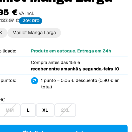
95 €
IVA incl.
127,07 €
-30% DTO
K
Maillot Manga Larga
ilidade:
Produto em estoque. Entrega em 24h
Compra antes das 15h e
receber entre
amanhã y segunda-feira 10
 puntos:
1 punto = 0,05 € descuento (0,90 € en
total)
HO
MM
L
XL
2XL