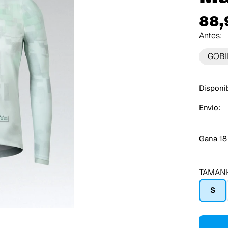
88,
Antes:
GOBI
Disponib
Envio:
Gana 18
TAMAN
S