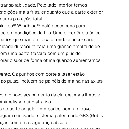
ranspirabilidade. Pelo lado interior temos
ndições mais frias, enquanto que a parte exterior
 uma proteção total.
Polartec® Windbloc™ está desenhada para
ade em condições de frio. Uma experiência única
mpéries que mantém o calor onde é necessário,
icidade duradoura para uma grande amplitude de
com uma parte traseira com um plus de
vaporar o suor de forma ótima quando aumentamos
vento. Os punhos com corte a laser estão
o pulso. Incluem-se painéis de malha nas axilas
e com o novo acabamento da cintura, mais limpo e
inimalista muito atrativo.
 de corte angular reforçados, com um novo
Integram o inovador sistema patenteado GRS (Gobik
enças com uma segurança absoluta.