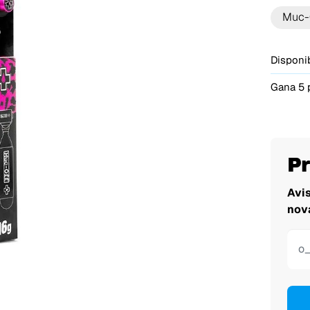
Muc-
Disponib
Gana 5 
P
Avi
nov