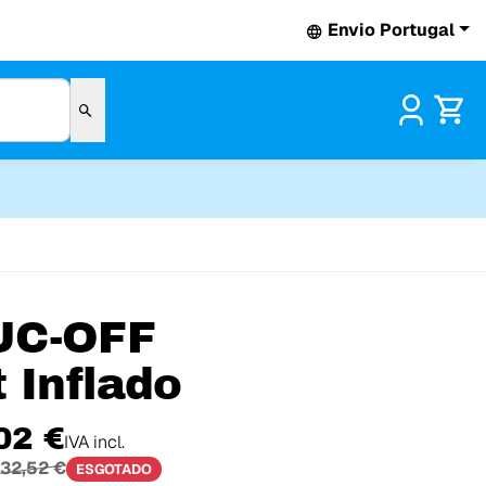
Envio Portugal
Pr
UC-OFF
t Inflado
02 €
IVA incl.
32,52 €
ESGOTADO