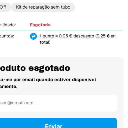
Off
Kit de reparação sem tubo
ilidade:
Esgotado
puntos:
1 punto = 0,05 € descuento (0,25 € en
total)
roduto esgotado
sa-me por email quando estiver disponível
amente.
Enviar