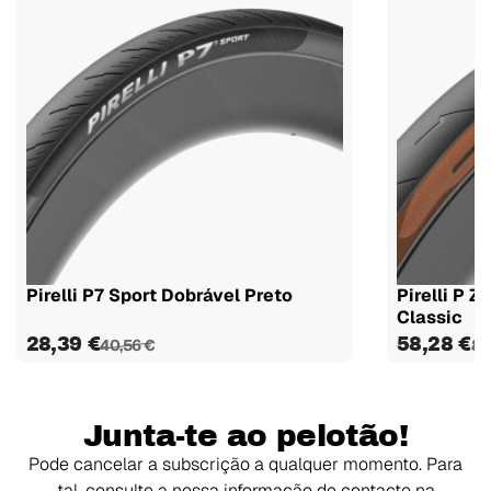
Pirelli P7 Sport Dobrável Preto
Pirelli P Z
Classic
28,39 €
58,28 €
40,56 €
83
Junta-te ao pelotão!
Pode cancelar a subscrição a qualquer momento. Para
tal, consulte a nossa informação de contacto na