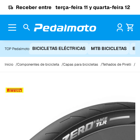
Ir para o conteúdo
Receber entre
terça-feira 11 y quarta-feira 12
Pr
BICICLETAS ELÉCTRICAS
MTB BICICLETAS
EQ
TOP Pedalmoto
Início
Componentes de bicicleta
Capas para bicicletas
Telhados de Pirelli
Pir