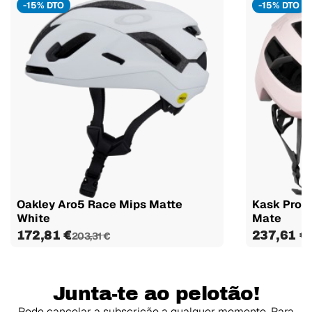
-15% DTO
-15% DTO
Oakley Aro5 Race Mips Matte
Kask Prot
White
Mate
172,81 €
237,61 €
203,31 €
Junta-te ao pelotão!
Pode cancelar a subscrição a qualquer momento. Para