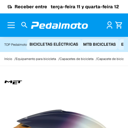
Ir para o conteúdo
Receber entre
terça-feira 11 y quarta-feira 12
Pr
BICICLETAS ELÉCTRICAS
MTB BICICLETAS
EQ
TOP Pedalmoto
Início
Equipamento para bicicleta
Capacetes de bicicleta
Capacete de biciclet