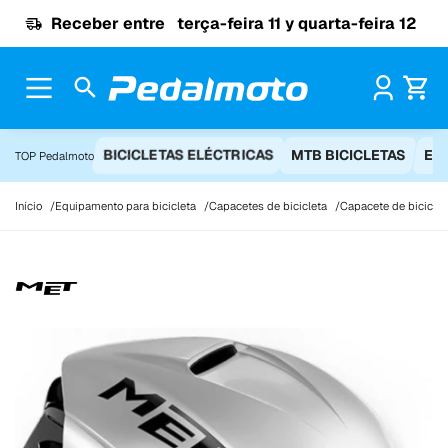
Ir para o conteúdo
Receber entre
terça-feira 11 y quarta-feira 12
Pr
BICICLETAS ELÉCTRICAS
MTB BICICLETAS
EQ
TOP Pedalmoto
Início
Equipamento para bicicleta
Capacetes de bicicleta
Capacete de biciclet