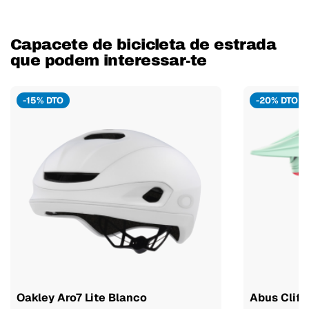
Capacete de bicicleta de estrada
que podem interessar-te
-15% DTO
-20% DTO
Oakley Aro7 Lite Blanco
Abus Clif