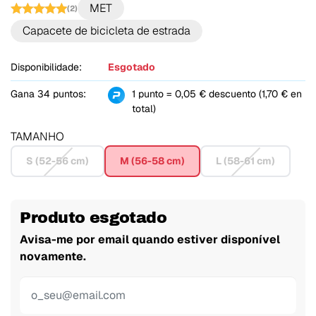
MET
(2)
Capacete de bicicleta de estrada
Disponibilidade:
Esgotado
Gana 34 puntos:
1 punto = 0,05 € descuento (1,70 € en
total)
TAMANHO
S (52-56 cm)
M (56-58 cm)
L (58-61 cm)
Produto esgotado
Avisa-me por email quando estiver disponível
novamente.