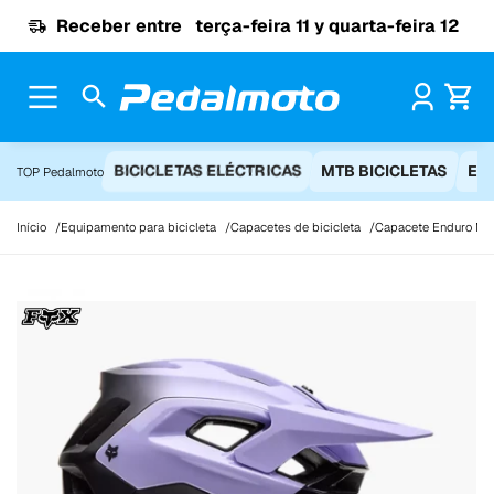
Ir para o conteúdo
Receber entre
terça-feira 11 y quarta-feira 12
Pr
BICICLETAS ELÉCTRICAS
MTB BICICLETAS
EQ
TOP Pedalmoto
Início
Equipamento para bicicleta
Capacetes de bicicleta
Capacete Enduro M