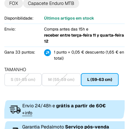
FOX
Capacete Enduro MTB
Disponibilidade:
Últimos artigos em stock
Envio:
Compra antes das 15h e
receber entre
terça-feira 11 y quarta-feira
12
Gana 33 puntos:
1 punto = 0,05 € descuento (1,65 € en
total)
TAMANHO
S (51-55 cm)
M (55-59 cm)
L (59-63 cm)
Envio 24/48h e
grátis a partir de 60€
+info
Garantia Pedalmoto
Serviço pós-venda