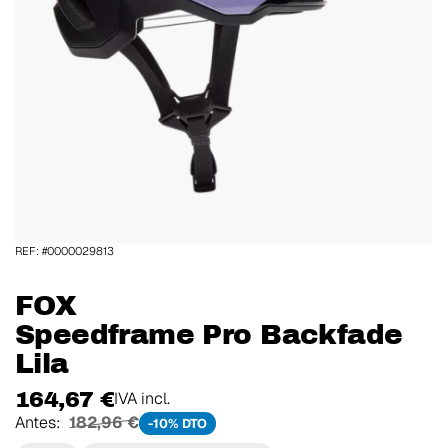
REF: #0000029813
FOX
Speedframe Pro Backfade
Lila
164,67 €
IVA incl.
Antes:
182,96 €
-10% DTO