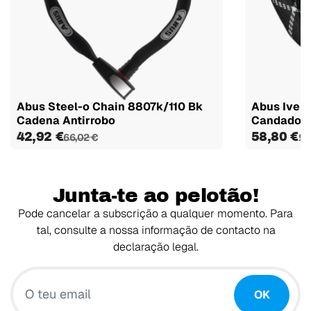
Abus Steel-o Chain 8807k/110 Bk
Abus Iven
Cadena Antirrobo
Candado
42,92 €
58,80 €
66,02 €
90
Junta-te ao pelotão!
Pode cancelar a subscrição a qualquer momento. Para
tal, consulte a nossa informação de contacto na
declaração legal.
O teu email
OK