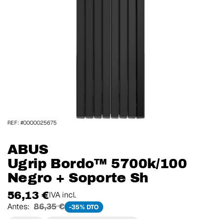
REF: #0000025675
ABUS
Ugrip Bordo™ 5700k/100
Negro + Soporte Sh
56,13 €
IVA incl.
Antes:
86,35 €
-35% DTO