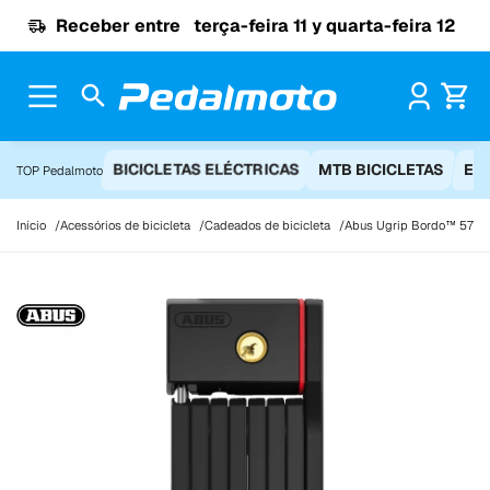
Ir para o conteúdo
Receber entre
terça-feira 11 y quarta-feira 12
Pr
BICICLETAS ELÉCTRICAS
MTB BICICLETAS
EQ
TOP Pedalmoto
Início
Acessórios de bicicleta
Cadeados de bicicleta
Abus Ugrip Bordo™ 5700k