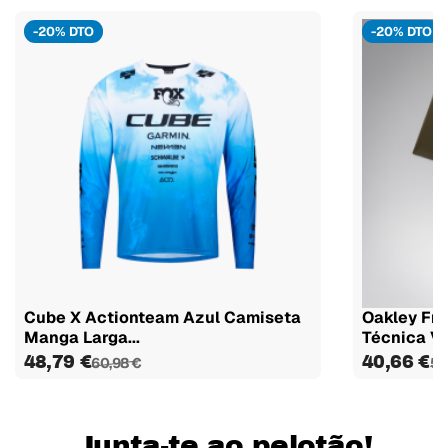
-20% DTO
-20% DTO
Cube X Actionteam Azul Camiseta
Oakley Fre
Manga Larga...
Técnica Ve
48,79 €
40,66 €
60,98 €
50
Junta-te ao pelotão!