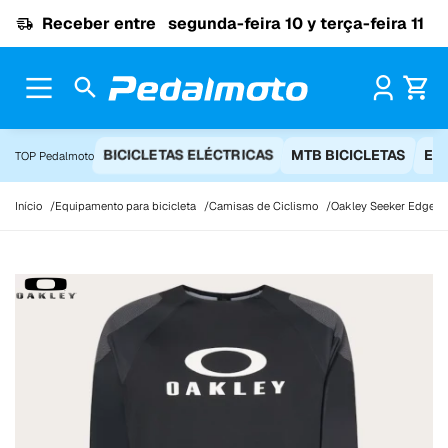
Ir para o conteúdo
Receber entre
segunda-feira 10 y terça-feira 11
Pr
BICICLETAS ELÉCTRICAS
MTB BICICLETAS
EQ
TOP Pedalmoto
Início
Equipamento para bicicleta
Camisas de Ciclismo
Oakley Seeker Edge N