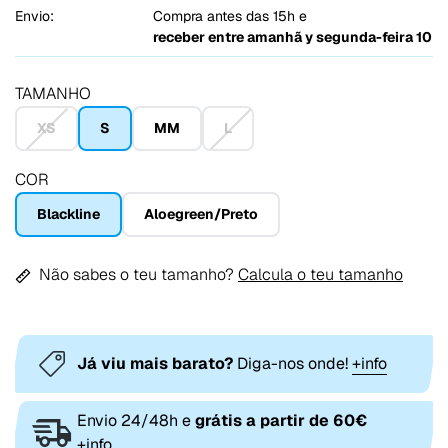
Envio:
Compra antes das 15h e
receber entre
amanhã y segunda-feira 10
TAMANHO
XS
S
MM
L
COR
Blackline
Aloegreen/Preto
Não sabes o teu tamanho?
Calcula o teu tamanho
Já viu mais barato?
Diga-nos onde!
+info
Envio 24/48h e
grátis a partir de 60€
+info