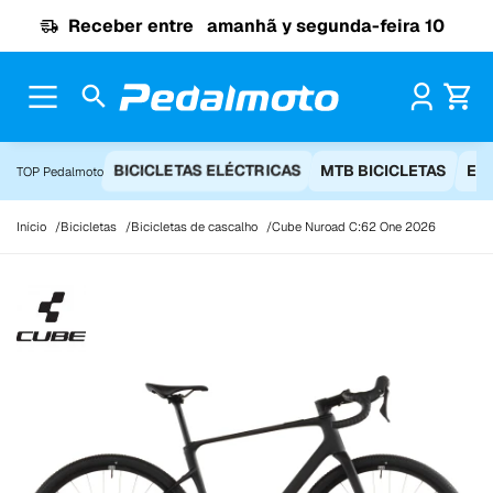
Ir para o conteúdo
Receber entre
amanhã y segunda-feira 10
Pr
BICICLETAS ELÉCTRICAS
MTB BICICLETAS
EQ
TOP Pedalmoto
Início
Bicicletas
Bicicletas de cascalho
Cube Nuroad C:62 One 2026