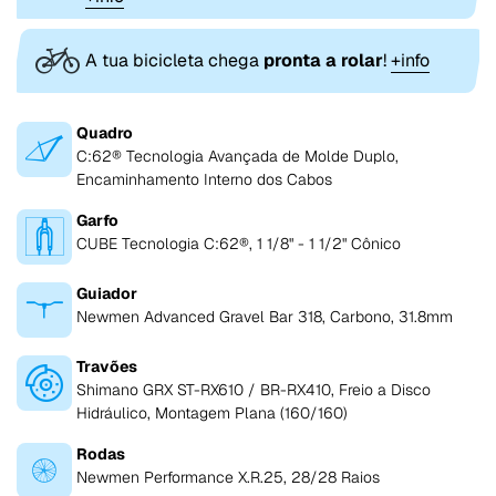
A tua bicicleta chega
pronta a rolar
!
+info
Quadro
C:62® Tecnologia Avançada de Molde Duplo,
Encaminhamento Interno dos Cabos
Garfo
CUBE Tecnologia C:62®, 1 1/8" - 1 1/2" Cônico
Guiador
Newmen Advanced Gravel Bar 318, Carbono, 31.8mm
Travões
Shimano GRX ST-RX610 / BR-RX410, Freio a Disco
Hidráulico, Montagem Plana (160/160)
Rodas
Newmen Performance X.R.25, 28/28 Raios