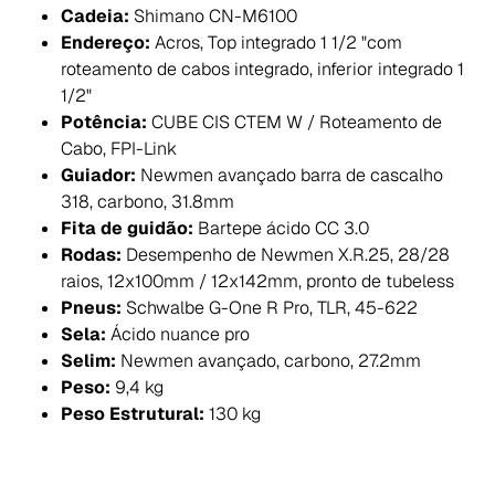
Cadeia:
Shimano CN-M6100
Endereço:
Acros, Top integrado 1 1/2 "com
roteamento de cabos integrado, inferior integrado 1
1/2"
Potência:
CUBE CIS CTEM W / Roteamento de
Cabo, FPI-Link
Guiador:
Newmen avançado barra de cascalho
318, carbono, 31.8mm
Fita de guidão:
Bartepe ácido CC 3.0
Rodas:
Desempenho de Newmen X.R.25, 28/28
raios, 12x100mm / 12x142mm, pronto de tubeless
Pneus:
Schwalbe G-One R Pro, TLR, 45-622
Sela:
Ácido nuance pro
Selim:
Newmen avançado, carbono, 27.2mm
Peso:
9,4 kg
Peso Estrutural:
130 kg