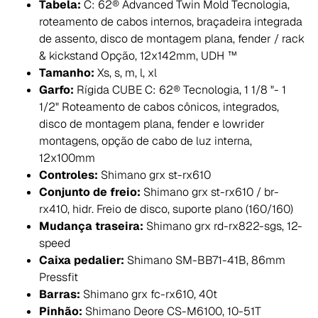
Tabela:
C: 62® Advanced Twin Mold Tecnologia,
roteamento de cabos internos, braçadeira integrada
de assento, disco de montagem plana, fender / rack
& kickstand Opção, 12x142mm, UDH ™
Tamanho:
Xs, s, m, l, xl
Garfo:
Rígida CUBE C: 62® Tecnologia, 1 1/8 "- 1
1/2" Roteamento de cabos cônicos, integrados,
disco de montagem plana, fender e lowrider
montagens, opção de cabo de luz interna,
12x100mm
Controles:
Shimano grx st-rx610
Conjunto de freio:
Shimano grx st-rx610 / br-
rx410, hidr. Freio de disco, suporte plano (160/160)
Mudança traseira:
Shimano grx rd-rx822-sgs, 12-
speed
Caixa pedalier:
Shimano SM-BB71-41B, 86mm
Pressfit
Barras:
Shimano grx fc-rx610, 40t
Pinhão:
Shimano Deore CS-M6100, 10-51T