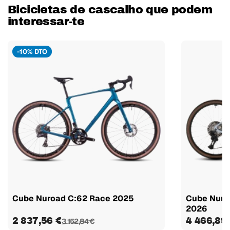
Bicicletas de cascalho que podem
interessar-te
-10% DTO
Cube Nuroad C:62 Race 2025
Cube Nuro
2026
2 837,56 €
4 466,89
3 152,84 €