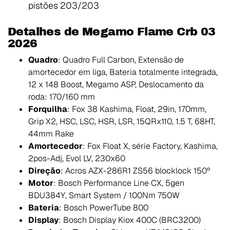
pistões 203/203
Detalhes de Megamo Flame Crb 03
2026
Quadro
: Quadro Full Carbon, Extensão de
amortecedor em liga, Bateria totalmente integrada,
12 x 148 Boost, Megamo ASP, Deslocamento da
roda: 170/160 mm
Forquilha
: Fox 38 Kashima, Float, 29in, 170mm,
Grip X2, HSC, LSC, HSR, LSR, 15QRx110, 1.5 T, 68HT,
44mm Rake
Amortecedor
: Fox Float X, série Factory, Kashima,
2pos-Adj, Evol LV, 230x60
Direção
: Acros AZX-286R1 ZS56 blocklock 150º
Motor
: Bosch Performance Line CX, 5gen
BDU384Y, Smart System / 100Nm 750W
Bateria
: Bosch PowerTube 800
Display
: Bosch Display Kiox 400C (BRC3200)