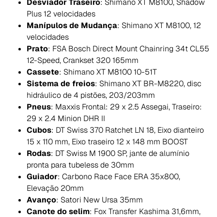
Desviador Traseiro
: Shimano XT M8100, Shadow
Plus 12 velocidades
Manípulos de Mudança
: Shimano XT M8100, 12
velocidades
Prato
: FSA Bosch Direct Mount Chainring 34t CL55
12-Speed, Crankset 320 165mm
Cassete
: Shimano XT M8100 10-51T
Sistema de freios
: Shimano XT BR-M8220, disc
hidráulico de 4 pistões, 203/203mm
Pneus
: Maxxis Frontal: 29 x 2.5 Assegai, Traseiro:
29 x 2.4 Minion DHR II
Cubos
: DT Swiss 370 Ratchet LN 18, Eixo dianteiro
15 x 110 mm, Eixo traseiro 12 x 148 mm BOOST
Rodas
: DT Swiss M 1900 SP, jante de alumínio
pronta para tubeless de 30mm
Guiador
: Carbono Race Face ERA 35x800,
Elevação 20mm
Avanço
: Satori New Ursa 35mm
Canote do selim
: Fox Transfer Kashima 31,6mm,