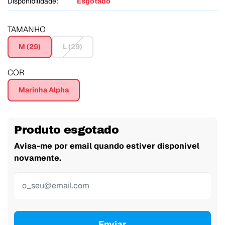
Disponibilidade:
Esgotado
TAMANHO
M (29)
L (29)
COR
Marinha Alpha
Produto esgotado
Avisa-me por email quando estiver disponível
novamente.
Enviar