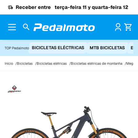
Ir para o conteúdo
Receber entre
terça-feira 11 y quarta-feira 12
Pr
BICICLETAS ELÉCTRICAS
MTB BICICLETAS
EQ
TOP Pedalmoto
Início
Bicicletas
Bicicletas elétricas
Bicicletas elétricas de montanha
Megamo